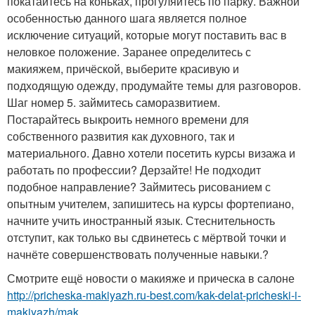
покатайтесь на коньках, прогуляйтесь по парку. Важной
особенностью данного шага является полное
исключение ситуаций, которые могут поставить вас в
неловкое положение. Заранее определитесь с
макияжем, причёской, выберите красивую и
подходящую одежду, продумайте темы для разговоров.
Шаг номер 5. займитесь саморазвитием.
Постарайтесь выкроить немного времени для
собственного развития как духовного, так и
материального. Давно хотели посетить курсы визажа и
работать по профессии? Дерзайте! Не подходит
подобное направление? Займитесь рисованием с
опытным учителем, запишитесь на курсы фортепиано,
начните учить иностранный язык. Стеснительность
отступит, как только вы сдвинетесь с мёртвой точки и
начнёте совершенствовать полученные навыки.?
Смотрите ещё новости о макияже и прическа в салоне
http://pricheska-makiyazh.ru-best.com/kak-delat-pricheski-i-
makiyazh/mak...