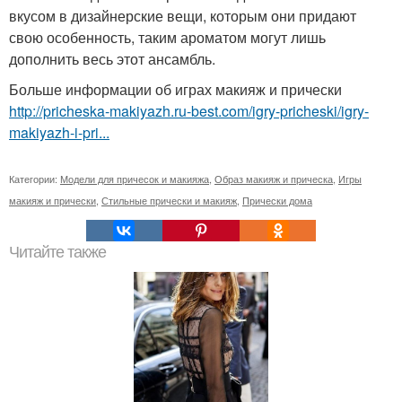
вкусом в дизайнерские вещи, которым они придают
свою особенность, таким ароматом могут лишь
дополнить весь этот ансамбль.
Больше информации об играх макияж и прически
http://pricheska-makiyazh.ru-best.com/igry-pricheski/igry-
makiyazh-i-pri...
Категории:
Модели для причесок и макияжа
,
Образ макияж и прическа
,
Игры
макияж и прически
,
Стильные прически и макияж
,
Прически дома
Читайте также