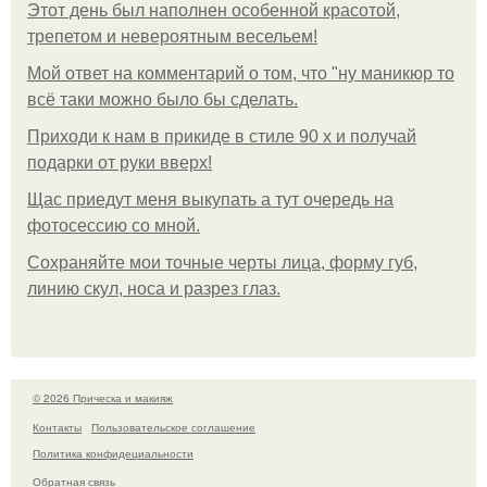
Этот день был наполнен особенной красотой,
трепетом и невероятным весельем!
Мой ответ на комментарий о том, что "ну маникюр то
всё таки можно было бы сделать.
Приходи к нам в прикиде в стиле 90 х и получай
подарки от руки вверх!
Щас приедут меня выкупать а тут очередь на
фотосессию со мной.
Сохраняйте мои точные черты лица, форму губ,
линию скул, носа и разрез глаз.
© 2026 Прическа и макияж
Контакты
Пользовательское соглашение
Политика конфидециальности
Обратная связь