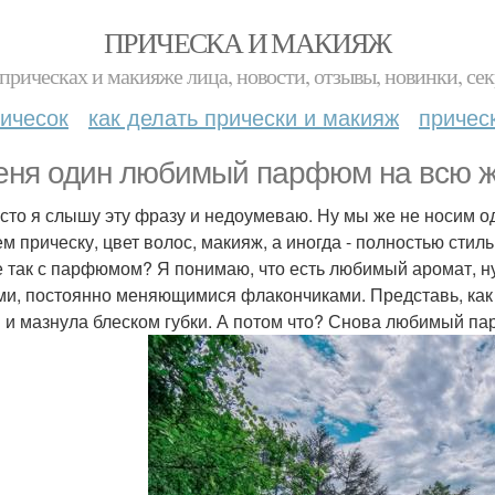
ПРИЧЕСКА И МАКИЯЖ
прическах и макияже лица, новости, отзывы, новинки, сек
ичесок
как делать прически и макияж
причес
еня один любимый парфюм на всю ж
асто я слышу эту фразу и недоумеваю. Ну мы же не носим о
м прическу, цвет волос, макияж, а иногда - полностью стиль
е так с парфюмом? Я понимаю, что есть любимый аромат, ну 
ми, постоянно меняющимися флакончиками. Представь, как 
и и мазнула блеском губки. А потом что? Снова любимый п