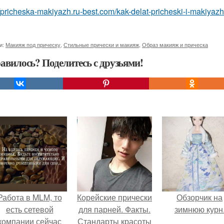
//pricheska-makiyazh.ru-best.com/kak-delat-pricheski-i-makiyazh/
и:
Макияж под прическу
,
Стильные прически и макияж
,
Образ макияж и прическа
авилось? Поделитесь с друзьями!
Работа в MLM, то
Корейские прически
Обзорчик на
есть сетевой
для парней. Факты.
зимнюю курн
компании сейчас
Стандарты красоты