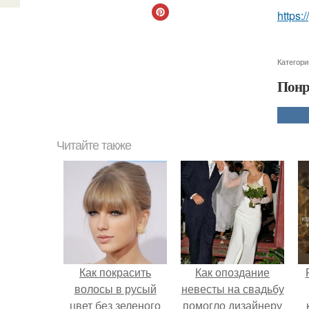
https:
Категори
Понр
Читайте также
Как покрасить
Как опоздание
волосы в русый
невесты на свадьбу
цвет без зеленого
помогло дизайнеру