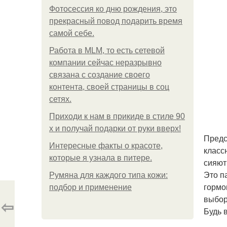
Фотосессия ко дню рождения, это
прекрасный повод подарить время
самой себе.
Работа в MLM, то есть сетевой
компании сейчас неразрывно
связана с создание своего
контента, своей страницы в соц
сетях.
Приходи к нам в прикиде в стиле 90
х и получай подарки от руки вверх!
Предс
Интересные факты о красоте,
класс
которые я узнала в питере.
сияют
Это п
Румяна для каждого типа кожи:
гормо
подбор и применение
выбор
⇦
Будь в