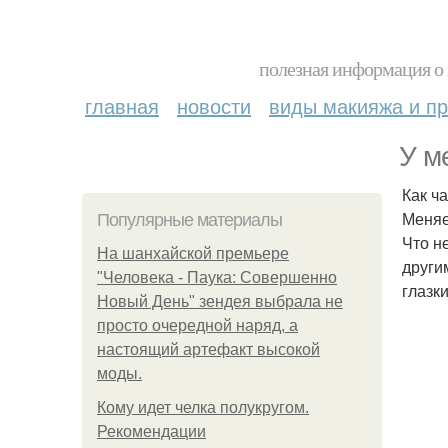
полезная информация о 
главная
новости
виды макияжа и пр
У м
Как ч
Меняе
Популярные материалы
Что н
На шанхайской премьере
други
"Человека - Паука: Совершенно
глазк
Новый День" зендея выбрала не
просто очередной наряд, а
настоящий артефакт высокой
моды.
Кому идет челка полукругом.
Рекомендации