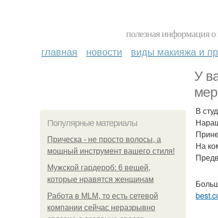
полезная информация о 
главная
новости
виды макияжа и пр
У в
мер
В сту
Наращ
Популярные материалы
Прине
Прическа - не просто волосы, а
На ко
мощный инструмент вашего стиля!
Предв
Мужской гардероб: 6 вещей,
которые нравятся женщинам
Больш
best.c
Работа в MLM, то есть сетевой
компании сейчас неразрывно