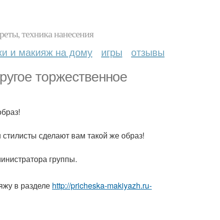
реты, техника нанесения
ки и макияж на дому
игры
отзывы
другое торжественное
образ!
стилисты сделают вам такой же образ!
дминистратора группы.
яжу в разделе
http://pricheska-makiyazh.ru-