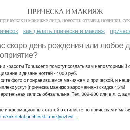
ПРИЧЕСКА И МАКИЯЖ
прическах и макияже лица, новости, отзывы, новинки, сек
ичесок
как делать прически и макияж
причес
ас скоро день рождения или любое 
оприятие?
дии красоты Tonuscentr помогут создать вам неповторимый 
ивание и дизайн ногтей - 1000 руб.
сите фото с понравившемся макияжем и прической, и наши 
мплекс услуг (прическа маникюр аэромакияж) скидка 15%!
арительная запись обязательна! Тел. 309-900 или в л. с. а
е информационных статей о стилисте по прическам и маки
om/kak-delat-pricheski-i-makiyazh/sti...