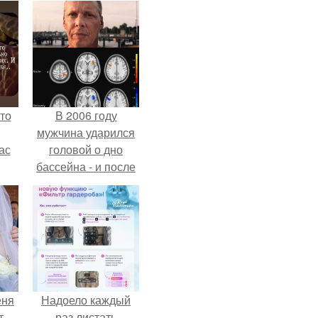
то
В 2006 году
мужчина ударился
ас
головой о дно
бассейна - и после
ние
этого его жизнь
а,
изменилась самым
ы в
странным образом.
еня
Надоело каждый
т
раз листать