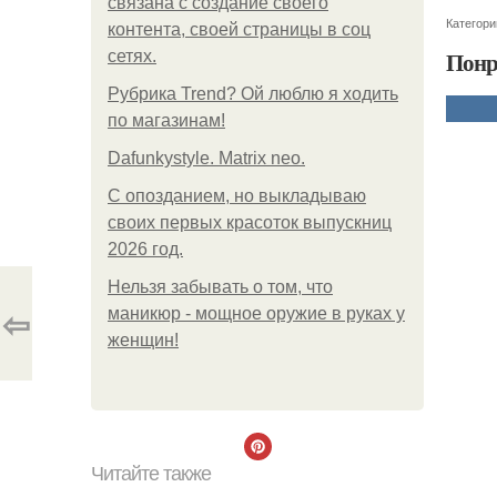
связана с создание своего
Категори
контента, своей страницы в соц
Понр
сетях.
Рубрика Trend? Ой люблю я ходить
по магазинам!
Dafunkystyle. Matrix neo.
С опозданием, но выкладываю
своих первых красоток выпускниц
2026 год.
Нельзя забывать о том, что
⇦
маникюр - мощное оружие в руках у
женщин!
Читайте также