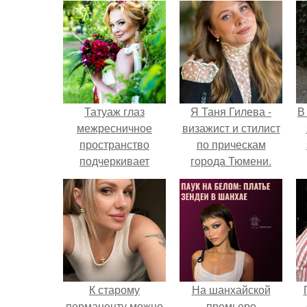
Татуаж глаз
Я Таня Гилева -
В
межресничное
визажист и стилист
пространство
по прическам
подчеркивает
города Тюмени.
линию ресниц,
делает глаз более
выразительным,
создает
впечатление густых
черных ресниц.
К старому
На шанхайской
перманенту можно
премьере