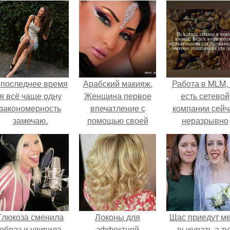
 последнее время
Арабский макияж.
Работа в MLM, 
я всё чаще одну
Женщина первое
есть сетевой
закономерность
впечатление с
компании сейч
замечаю.
помощью своей
неразрывно
внешности
связана с созда
производит.
своего контент
своей страниц
соц сетях.
Глюкоза сменила
Локоны для
Щас приедут м
образ и удивила
эффектной
выкупать а ту