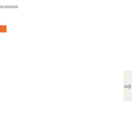
яж прическа
⇨