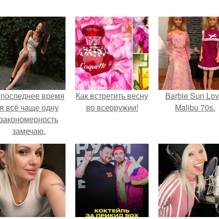
 последнее время
Как встретить весну
Barbie Sun Lov
я всё чаще одну
во всеоружии!
Malibu 70s.
закономерность
замечаю.