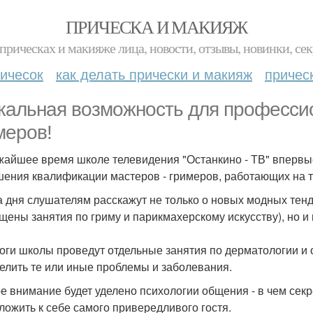
ПРИЧЕСКА И МАКИЯЖ
прическах и макияже лица, новости, отзывы, новинки, сек
ичесок
как делать прически и макияж
причес
кальная возможность для професси
меров!
жайшее время школе телевидения "Останкино - ТВ" впервы
ения квалификации мастеров - гримеров, работающих на 
а дня слушателям расскажут не только о новых модных тенд
щены занятия по гриму и парикмахерскому искусству), но 
оги школы проведут отдельные занятия по дерматологии и об
елить те или иные проблемы и заболевания.
е внимание будет уделено психологии общения - в чем секр
ложить к себе самого привередливого гостя.