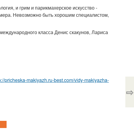
логия, и грим и парикмахерское искусство -
имера. Невозможно быть хорошим специалистом,
международного класса Денис скакунов, Лариса
p://pricheska-makiyazh.ru-best.com/vidy-makiyazha-
⇨