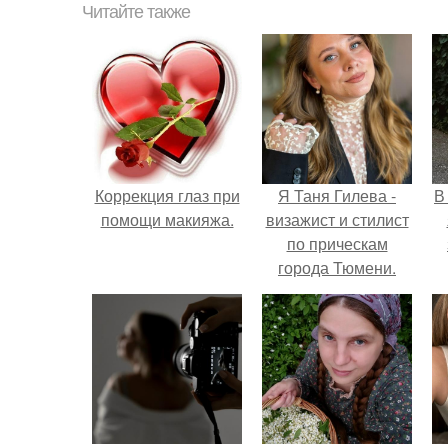
Читайте также
Коррекция глаз при
Я Таня Гилева -
В
помощи макияжа.
визажист и стилист
по прическам
города Тюмени.