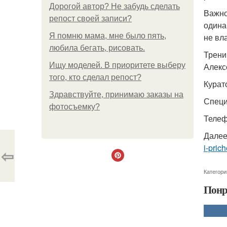
Дорогой автор? Не забудь сделать
Важно
репост своей записи?
одина
Я помню мама, мне было пять,
не вл
любила бегать, рисовать.
Трени
Ищу моделей. В приоритете выберу
Алекс
того, кто сделал репост?
Курат
Здравствуйте, принимаю заказы на
Специ
фотосъемку?
Телефо
Далее
i-pric
⇦
Категори
Понр