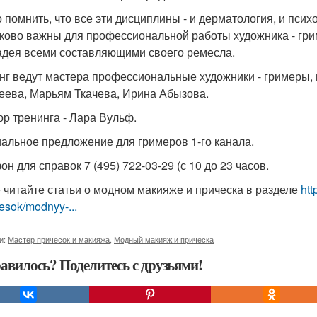
 помнить, что все эти дисциплины - и дерматология, и психо
ково важны для профессиональной работы художника - гр
адея всеми составляющими своего ремесла.
нг ведут мастера профессиональные художники - гримеры, 
еева, Марьям Ткачева, Ирина Абызова.
ор тренинга - Лара Вульф.
альное предложение для гримеров 1-го канала.
н для справок 7 (495) 722-03-29 (с 10 до 23 часов.
 читайте статьи о модном макияже и прическа в разделе
htt
hesok/modnyy-...
и:
Мастер причесок и макияжа
,
Модный макияж и прическа
авилось? Поделитесь с друзьями!