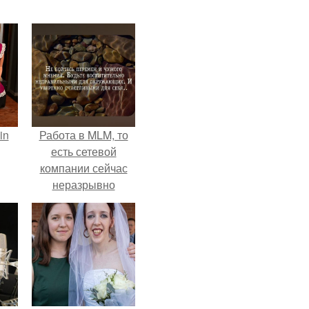
in
Работа в MLM, то
есть сетевой
компании сейчас
неразрывно
связана с создание
своего контента,
своей страницы в
соц сетях.