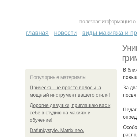
полезная информация о 
главная
новости
виды макияжа и пр
Уни
гри
В бли
повыш
Популярные материалы
За дв
Прическа - не просто волосы, а
посвя
мощный инструмент вашего стиля!
Дорогие девушки, приглашаю вас к
Педаг
себе в студию на макияж и
опред
обучение!
Особо
Dafunkystyle. Matrix neo.
распо