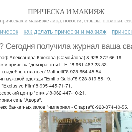
ПРИЧЕСКА И МАКИЯЖ
прическах и макияже лица, новости, отзывы, новинки, сек
ичесок
как делать прически и макияж
причес
? Сегодня получила журнал ваша св
раф Александра Крюкова (Самойлова) 8-928-372-66-19.
ж и прическа"дом красоты L. E. "8-961-462-23-33-.
 свадебных платьев"Malinelli"8-928-654-45-54.
ин мужской одежды "Emilio Guido"8-928-819-55-19.
"Exclusive Film"8-905-445-71-71.
серский центр "стиль"8-962-447-10-21.
рная сеть "Адора".
екс банкетных залов "империал - Спарта"8-928-374-40-55.