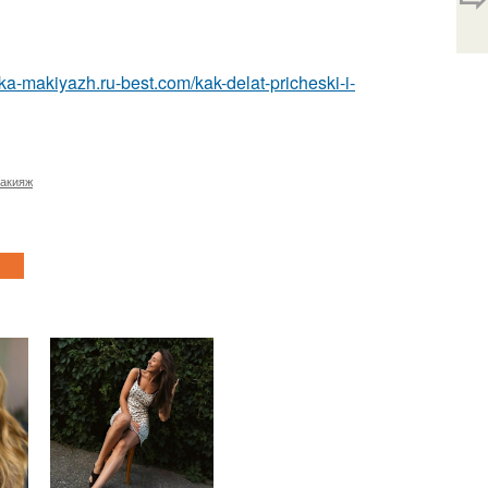
ska-makiyazh.ru-best.com/kak-delat-pricheski-i-
макияж