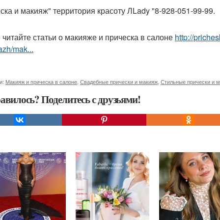
ска и макияж" территория красоту ЛLady "8-928-051-99-99.
 читайте статьи о макияже и прическа в салоне
http://priche
zh/mak...
и:
Макияж и прическа в салоне
,
Свадебные прически и макияж
,
Стильные прически и 
авилось? Поделитесь с друзьями!