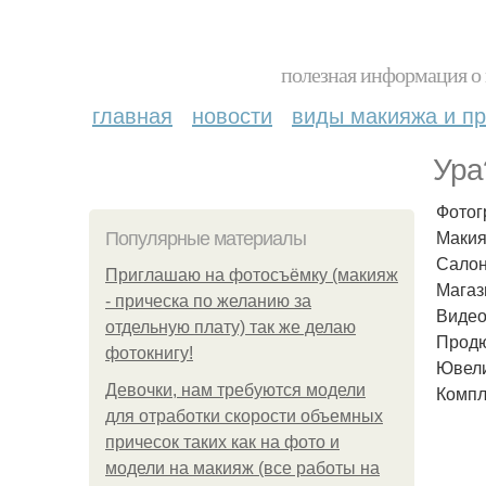
полезная информация о 
главная
новости
виды макияжа и пр
Ура
Фотог
Макия
Популярные материалы
Салон
Приглашаю на фотосъёмку (макияж
Магаз
- прическа по желанию за
Видео 
отдельную плату) так же делаю
Продю
фотокнигу!
Ювели
Девочки, нам требуются модели
Компл
для отработки скорости объемных
причесок таких как на фото и
модели на макияж (все работы на