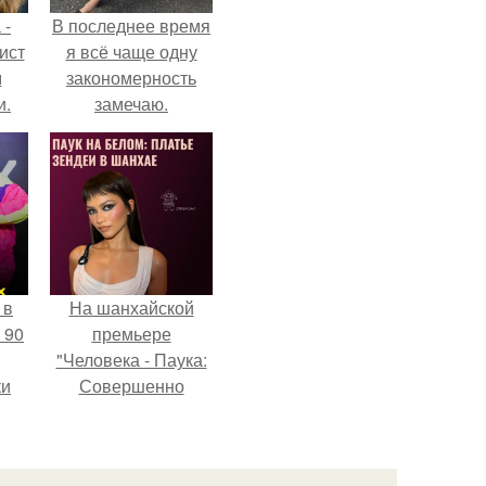
 -
В последнее время
ист
я всё чаще одну
м
закономерность
и.
замечаю.
 в
На шанхайской
 90
премьере
"Человека - Паука:
ки
Совершенно
Новый День"
зендея выбрала не
просто очередной