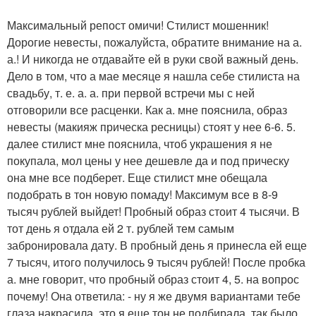
Максимальный репост омичи! Стилист мошенник!
Дорогие невесты, пожалуйста, обратите внимание на а.
а.! И никогда не отдавайте ей в руки свой важный день.
Дело в том, что а мае месяце я нашла себе стилиста на
свадьбу, т. е. а. а. при первой встречи мы с ней
отговорили все расценки. Как а. мне пояснила, образ
невесты (макияж прическа ресницы) стоят у нее 6-6. 5.
далее стилист мне пояснила, чтоб украшения я не
покупала, мол цены у нее дешевле да и под прическу
она мне все подберет. Еще стилист мне обещала
подобрать в тон новую помаду! Максимум все в 8-9
тысяч рублей выйдет! Пробный образ стоит 4 тысячи. В
тот день я отдала ей 2 т. рублей тем самым
забронировала дату. В пробный день я принесла ей еще
7 тысяч, итого получилось 9 тысяч рублей! После пробка
а. мне говорит, что пробный образ стоит 4, 5. на вопрос
почему! Она ответила: - ну я же двумя вариантами тебе
глаза накрасила, это я еще тон не подбирала, так было