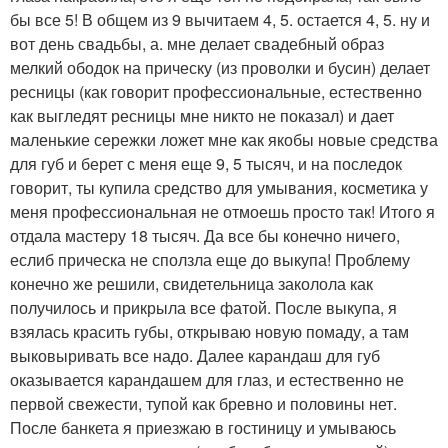
бы все 5! В общем из 9 вычитаем 4, 5. остается 4, 5. ну и
вот день свадьбы, а. мне делает свадебный образ
мелкий ободок на прическу (из проволки и бусин) делает
ресницы (как говорит профессиональные, естественно
как выгледят ресницы мне никто не показал) и дает
маленькие сережки ложет мне как якобы новые средства
для губ и берет с меня еще 9, 5 тысяч, и на последок
говорит, ты купила средство для умывания, косметика у
меня профессиональная не отмоешь просто так! Итого я
отдала мастеру 18 тысяч. Да все бы конечно ничего,
еслиб прическа не сползла еще до выкупа! Проблему
конечно же решили, свидетельница заколола как
получилось и прикрыла все фатой. После выкупа, я
взялась красить губы, открываю новую помаду, а там
выковыривать все надо. Далее карандаш для губ
оказывается карандашем для глаз, и естественно не
первой свежести, тупой как бревно и половины нет.
После банкета я приезжаю в гостиницу и умываюсь