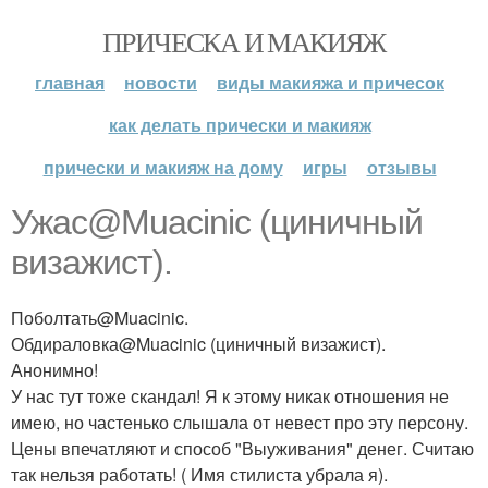
ПРИЧЕСКА И МАКИЯЖ
главная
новости
виды макияжа и причесок
как делать прически и макияж
прически и макияж на дому
игры
отзывы
Ужас@Muacinic (циничный
визажист).
Поболтать@Muacinic.
Обдираловка@Muacinic (циничный визажист).
Анонимно!
У нас тут тоже скандал! Я к этому никак отношения не
имею, но частенько слышала от невест про эту персону.
Цены впечатляют и способ "Выуживания" денег. Считаю
так нельзя работать! ( Имя стилиста убрала я).