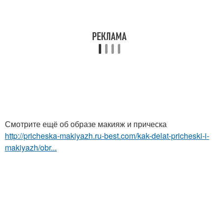
Смотрите ещё об образе макияж и прическа
http://pricheska-makiyazh.ru-best.com/kak-delat-pricheski-i-
makiyazh/obr...