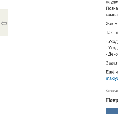
неуда
Позна
компа
⇦
Ждем 
Так -
- Уход
- Уход
- Дек
Задат
Ещё ч
makiya
Категори
Понр