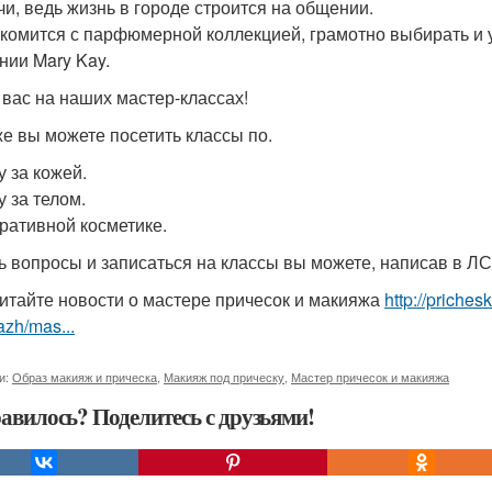
чи, ведь жизнь в городе строится на общении.
комится с парфюмерной коллекцией, грамотно выбирать и у
нии Mary Kay.
вас на наших мастер-классах!
 же вы можете посетить классы по.
у за кожей.
у за телом.
оративной косметике.
ь вопросы и записаться на классы вы можете, написав в ЛС
итайте новости о мастере причесок и макияжа
http://priches
zh/mas...
и:
Образ макияж и прическа
,
Макияж под прическу
,
Мастер причесок и макияжа
авилось? Поделитесь с друзьями!