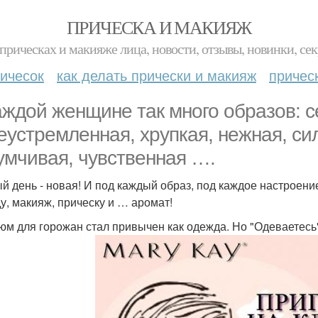
ПРИЧЕСКА И МАКИЯЖ
прическах и макияже лица, новости, отзывы, новинки, сек
ичесок
как делать прически и макияж
причес
аждой женщине так много образов: 
еустремленная, хрупкая, нежная, си
умчивая, чувственная ….
й день - новая! И под каждый образ, под каждое настроен
у, макияж, прическу и … аромат!
м для горожан стал привычен как одежда. Но "Одеваетесь"