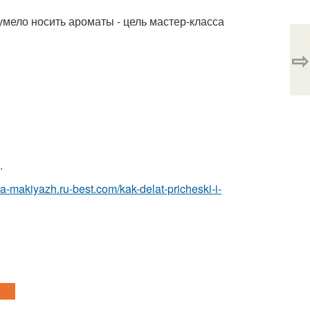
мело носить ароматы - цель мастер-класса
⇨
.
ka-makiyazh.ru-best.com/kak-delat-pricheski-i-