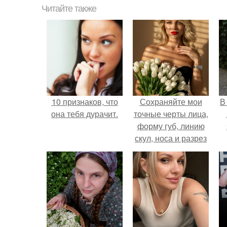
Читайте также
10 признаков, что
Сохраняйте мои
В
она тебя дурачит.
точные черты лица,
форму губ, линию
скул, носа и разрез
глаз.