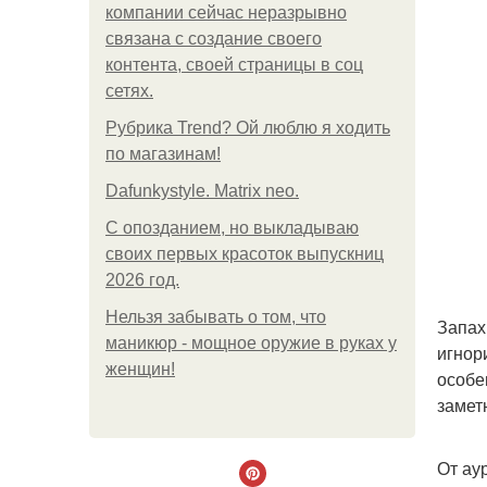
компании сейчас неразрывно
связана с создание своего
контента, своей страницы в соц
сетях.
Рубрика Trend? Ой люблю я ходить
по магазинам!
Dafunkystyle. Matrix neo.
С опозданием, но выкладываю
своих первых красоток выпускниц
2026 год.
Нельзя забывать о том, что
Запах
маникюр - мощное оружие в руках у
игнор
женщин!
особе
замет
От ау