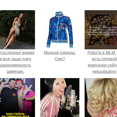
 последнее время
Модная одежда.
Работа в MLM, 
я всё чаще одну
Оде?
есть сетевой
закономерность
компании сейч
замечаю.
неразрывно
связана с созда
своего контент
своей страниц
соц сетях.