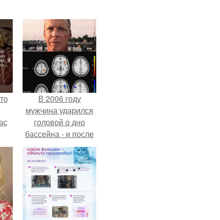
то
В 2006 году
мужчина ударился
ас
головой о дно
бассейна - и после
ние
этого его жизнь
а,
изменилась самым
ы в
странным образом.