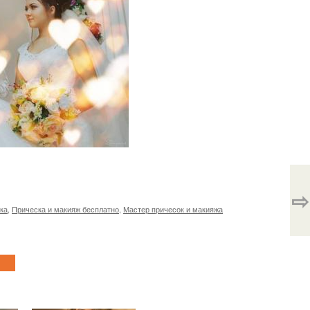
⇨
ка
,
Прическа и макияж бесплатно
,
Мастер причесок и макияжа