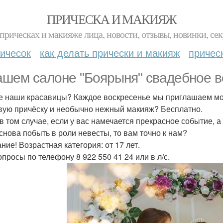
ПРИЧЕСКА И МАКИЯЖ
прическах и макияже лица, новости, отзывы, новинки, сек
ичесок
как делать прически и макияж
причес
ашем салоне "Боярыня" свадебное 
 наши красавицы? Каждое воскресенье мы приглашаем мод
вую причёску и необычно нежный макияж? Бесплатно.
в том случае, если у вас намечается прекрасное событие, а
 снова побыть в роли невесты, то вам точно к нам?
ние! Возрастная категория: от 17 лет.
опросы по телефону 8 922 550 41 24 или в л/с.