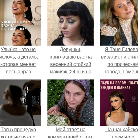
Улыбка - это не
Девушки,
Я Таня Гилева
мелочь, а деталь,
приглашаю вас на
визажист и стил
которая меняет
весенний стойкий
по прическа
весь образ
макияж (24 ч) и на
города Тюмен
человека.
причёсочки или
укладочки.
Топ 5 процедур
Мой ответ на
На шанхайско
которые нужно
комментарий о том,
премьере