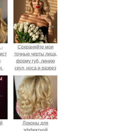
 -
Сохраняйте мои
ист
точные черты лица,
м
форму губ, линию
и.
скул, носа и разрез
глаз.
й
Локоны для
эффектной