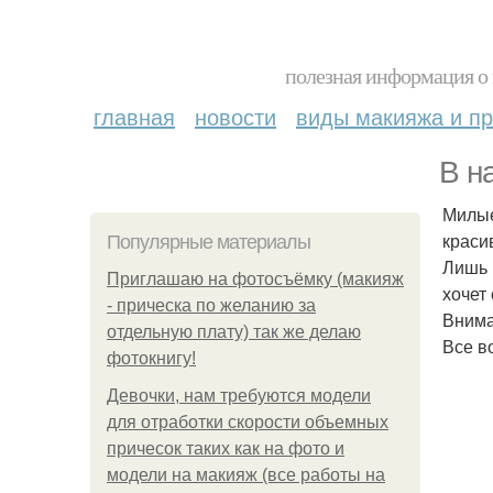
полезная информация о 
главная
новости
виды макияжа и пр
В н
Милые
краси
Популярные материалы
Лишь 
Приглашаю на фотосъёмку (макияж
хочет
- прическа по желанию за
Внима
отдельную плату) так же делаю
Все в
фотокнигу!
Девочки, нам требуются модели
для отработки скорости объемных
причесок таких как на фото и
модели на макияж (все работы на