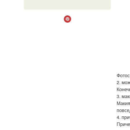
Фотос
2. мо
Конеч
3. ма
Макия
повсе
4. пр
Приче