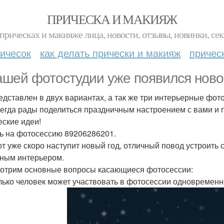
ПРИЧЕСКА И МАКИЯЖ
прическах и макияже лица, новости, отзывы, новинки, сек
ичесок
как делать прически и макияж
причес
ашей фотостудии уже появился ново
едставлен в двух вариантах, а так же три интерьерные фот
егда рады поделиться праздничным настроением с вами и 
еские идеи!
ь на фотосессию 89206286201.
от уже скоро наступит новый год, отличный повод устроить
ным интерьером.
отрим основные вопросы касающиеся фотосессии:
олько человек может участвовать в фотосессии одновремен