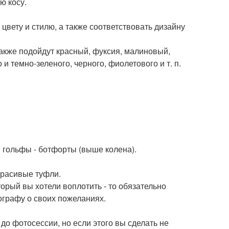
ю косу.
цвету и стилю, а также соответствовать дизайну
акже подойдут красный, фуксия, малиновый,
и темно-зеленого, черного, фиолетового и т. п.
ли гольфы - ботфорты (выше колена).
красивые туфли.
оторый вы хотели воплотить - то обязательно
ографу о своих пожеланиях.
о фотосессии, но если этого вы сделать не