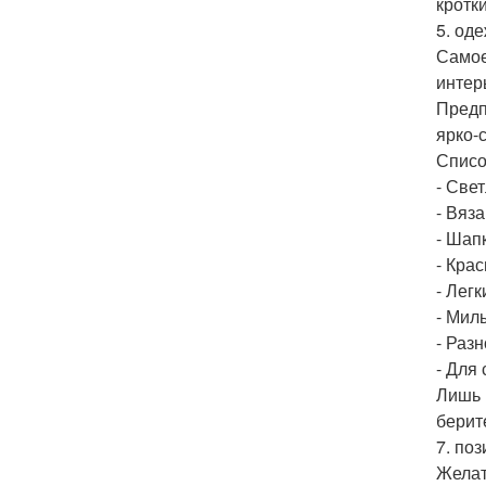
кротк
5. од
Самое
интер
Предп
ярко-
Списо
- Све
- Вяз
- Шап
- Кра
- Легк
- Мил
- Раз
- Для
Лишь 
берит
7. по
Желат