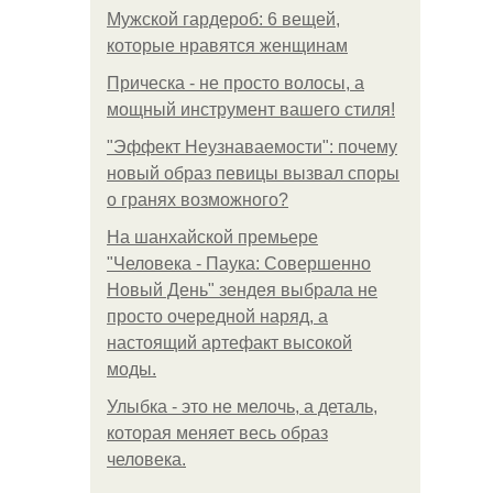
Мужской гардероб: 6 вещей,
которые нравятся женщинам
Прическа - не просто волосы, а
мощный инструмент вашего стиля!
"Эффект Неузнаваемости": почему
новый образ певицы вызвал споры
о гранях возможного?
На шанхайской премьере
"Человека - Паука: Совершенно
Новый День" зендея выбрала не
просто очередной наряд, а
настоящий артефакт высокой
моды.
Улыбка - это не мелочь, а деталь,
которая меняет весь образ
человека.