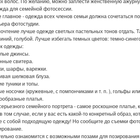
их волос. По желанию, можно заплести женственную ажурну
ежда для семейной фотосессии.
 главное - одежда всех членов семьи должна сочетаться по 
ьера фотостудии.
очтение лучше одежде светлых пастельных тонов отдать. Т
синий, голубой. Лучше избегать темных цветов: темно-синего 
к одежды:
тлые джинсы.
анные свитера.
ки, шарфы, варежки.
сивая шелковая блуза.
ие туники и топы.
ые носочки (кружевные, с помпончиками и т. п. ), гольфы и
нообразные платья.
 серьезного семейного портрета - самое роскошное платье, 
в том случае, если у вас есть какой-то конкретный образ, к
е с собой подходящую одежду! Но сообщите до съемки фот
зирование.
ельно ознакомится с возможными позами для позирования д