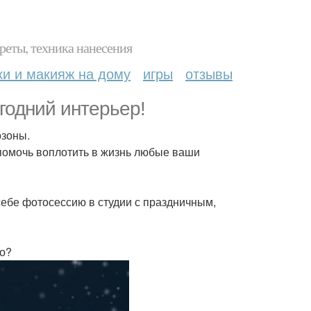
реты, техника нанесения
ки и макияж на дому
игры
отзывы
годний интерьер!
озоны.
помочь воплотить в жизнь любые ваши
 себе фотосессию в студии с праздничным,
но?