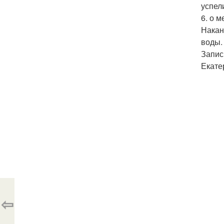
успел
6. о м
Накан
воды.
Запис
Екате
⇦