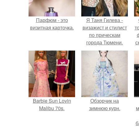
Парфюм - это
Я Таня Гилева -
визитная карточка.
визажист и стилист
т
по прическам
города Тюмени.
с
Barbie Sun Lovin
Обзорчик на
Malibu 70s.
зимнюю курн.
м
б
и