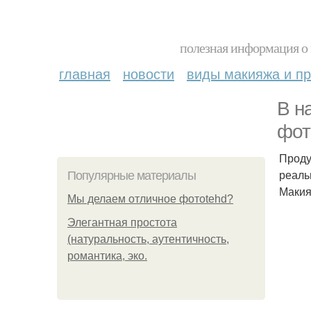
полезная информация о 
главная
новости
виды макияжа и пр
В н
фот
Проду
реаль
Популярные материалы
Макия
Мы делаем отличное фотоtehd?
Элегантная простота
(натуральность, аутентичность,
романтика, эко.