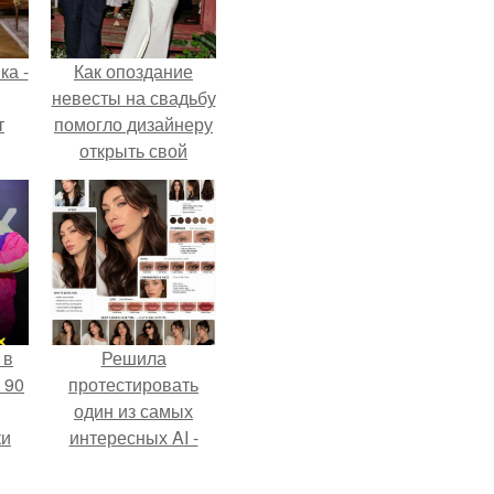
ка -
Как опоздание
невесты на свадьбу
т
помогло дизайнеру
открыть свой
о и
бренд.
бои
 в
Решила
 90
протестировать
один из самых
ки
интересных AI -
промтов для бьюти
- анализа.