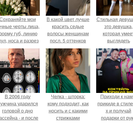
Сохраняйте мои
В какой цвет лучше
Стильная девуш
очные черты лица,
красить седые
это девушка,
форму губ, линию
волосы женщинам
которая умее
кул, носа и разрез
посл. 5 оттенков
выглядеть
глаз.
волос для
привлекательн
закрашивания
элегантно в лю
седины, которые
ситуации.
молодят
В 2006 году
Челка - шторка:
Приходи к нам
ужчина ударился
кому подходит, как
прикиде в стиле
головой о дно
носить и с какими
х и получай
ассейна - и после
стрижками
подарки от ру
этого его жизнь
сочетать.
вверх!
зменилась самым