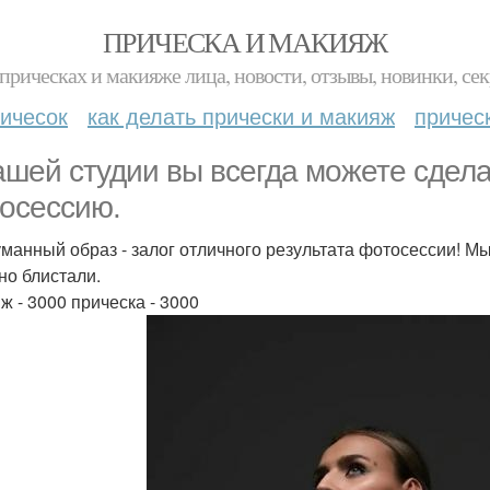
ПРИЧЕСКА И МАКИЯЖ
прическах и макияже лица, новости, отзывы, новинки, сек
ичесок
как делать прически и макияж
причес
ашей студии вы всегда можете сдела
осессию.
манный образ - залог отличного результата фотосессии! М
но блистали.
ж - 3000 прическа - 3000