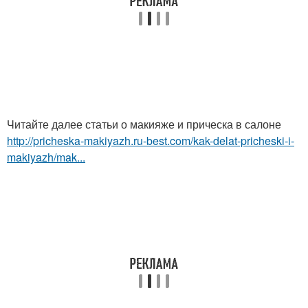
Читайте далее статьи о макияже и прическа в салоне
http://pricheska-makiyazh.ru-best.com/kak-delat-pricheski-i-
makiyazh/mak...