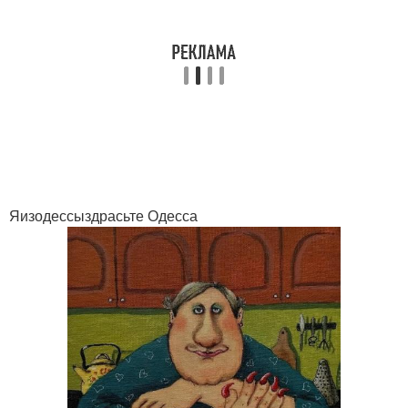
Яизодессыздрасьте Одесса