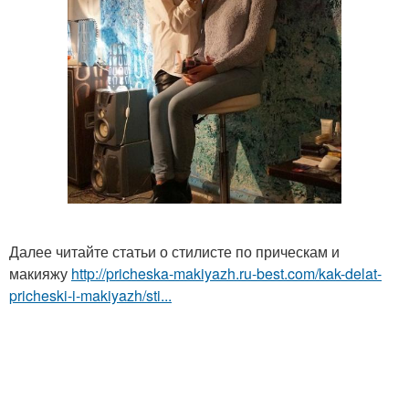
Далее читайте статьи о стилисте по прическам и
макияжу
http://pricheska-makiyazh.ru-best.com/kak-delat-
pricheski-i-makiyazh/sti...