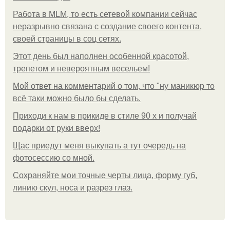
Работа в MLM, то есть сетевой компании сейчас
неразрывно связана с создание своего контента,
своей страницы в соц сетях.
Этот день был наполнен особенной красотой,
трепетом и невероятным весельем!
Мой ответ на комментарий о том, что "ну маникюр то
всё таки можно было бы сделать.
Приходи к нам в прикиде в стиле 90 х и получай
подарки от руки вверх!
Щас приедут меня выкупать а тут очередь на
фотосессию со мной.
Сохраняйте мои точные черты лица, форму губ,
линию скул, носа и разрез глаз.