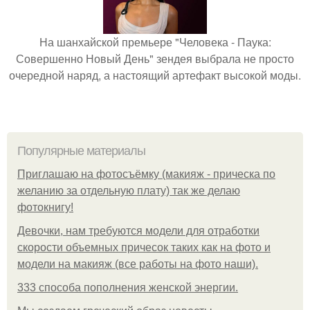
На шанхайской премьере "Человека - Паука:
Совершенно Новый День" зендея выбрала не просто
очередной наряд, а настоящий артефакт высокой моды.
Популярные материалы
Приглашаю на фотосъёмку (макияж - прическа по
желанию за отдельную плату) так же делаю
фотокнигу!
Девочки, нам требуются модели для отработки
скорости объемных причесок таких как на фото и
модели на макияж (все работы на фото наши).
333 способа пополнения женской энергии.