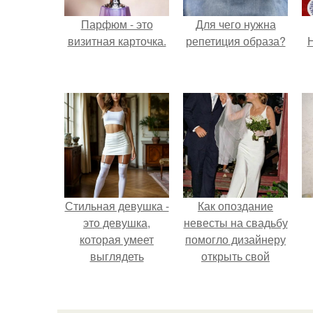
Парфюм - это
Для чего нужна
визитная карточка.
репетиция образа?
Н
Стильная девушка -
Как опоздание
это девушка,
невесты на свадьбу
которая умеет
помогло дизайнеру
выглядеть
открыть свой
привлекательно и
бренд.
элегантно в любои
ситуации.