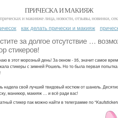
ПРИЧЕСКА И МАКИЯЖ
прическах и макияже лица, новости, отзывы, новинки, сек
ичесок
как делать прически и макияж
причес
стите за долгое отсутствие … возмо
ор стикеров!
чаю в этот морозный день! За окном - 35, значит самое время
кала стикеры с зимней Рошель. Но то была первая попытка. 
!
ь надела свой лучший твидовый костюм от шанель. Десятис
ску, маникюр, макияж … и всё ради вас!
атный стикер пак можно найти в телеграмме по "Kaufstickerw