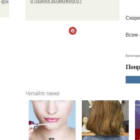
⇦
о гранях возможного?
Скоре
Всем 
Категори
Понр
Читайте также