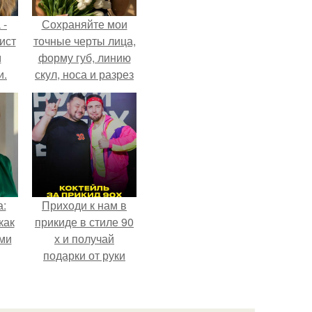
 -
Сохраняйте мои
ист
точные черты лица,
м
форму губ, линию
и.
скул, носа и разрез
глаз.
а:
Приходи к нам в
как
прикиде в стиле 90
ими
х и получай
подарки от руки
вверх!