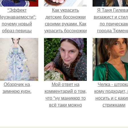
"Эффект
Как украсить
Я Таня Гилева
еузнаваемости":
детские босоножки
визажист и стил
почему новый
своими руками. Как
по прическа
образ певицы
украсить босоножки
города Тюмен
вызвал споры о
лентами и бисером
гранях
возможного?
Обзорчик на
Мой ответ на
Челка - шторк
зимнюю курн.
комментарий о том,
кому подходит, 
что "ну маникюр то
носить и с как
всё таки можно
стрижками
было бы сделать.
сочетать.