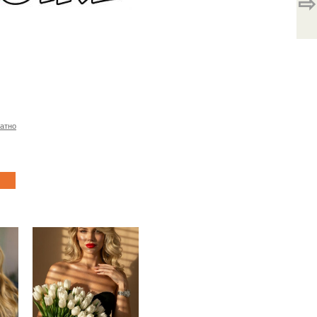
⇨
латно