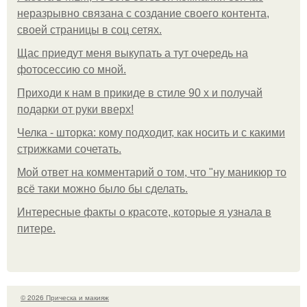
неразрывно связана с создание своего контента,
своей страницы в соц сетях.
Щас приедут меня выкупать а тут очередь на
фотосессию со мной.
Приходи к нам в прикиде в стиле 90 х и получай
подарки от руки вверх!
Челка - шторка: кому подходит, как носить и с какими
стрижками сочетать.
Мой ответ на комментарий о том, что "ну маникюр то
всё таки можно было бы сделать.
Интересные факты о красоте, которые я узнала в
питере.
© 2026 Прическа и макияж