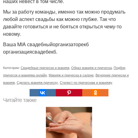
наших невест в том числе.
Мы за работу команды, именно так можно продумать
любой аспект свадьбы как можно глубже. Так что
давайте готовиться и не бояться открыться чему-то
новому.
Ваша MIA свадебныйорганизаторекб
организациясвадебекб.
Категории:
Свадебные прически и макияж
,
Образ макияж и прическа
,
Подбор
причесок и макияжа онлайн
,
Макияж и прическа в салоне
,
Вечерние прически и
макияж
,
Сделать макияж прическу
,
Стилист по прическам и макияжу
Читайте также