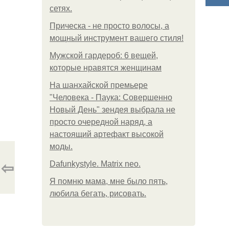
сетях.
Прическа - не просто волосы, а
мощный инструмент вашего стиля!
Мужской гардероб: 6 вещей,
которые нравятся женщинам
На шанхайской премьере
"Человека - Паука: Совершенно
Новый День" зендея выбрала не
просто очередной наряд, а
настоящий артефакт высокой
моды.
⇦
Dafunkystyle. Matrix neo.
Я помню мама, мне было пять,
любила бегать, рисовать.