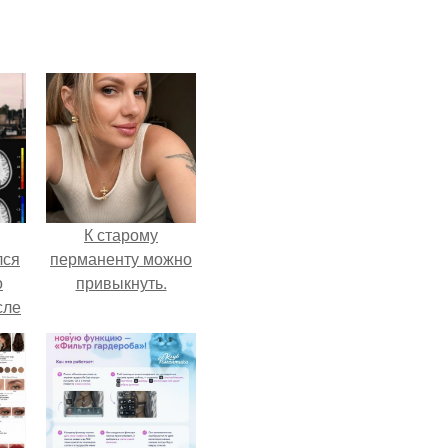
К старому
лся
перманенту можно
о
привыкнуть.
сле
нь
мым
ом.