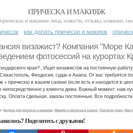
ПРИЧЕСКА И МАКИЯЖ
прическах и макияже лица, новости, отзывы, новинки, сек
ичесок
как делать прически и макияж
причес
ансия визажист? Компания "Море К
ведением фотосессий на курортах 
снодарского края? , Ищет визажистов на постоянную работу в
 Севастополь, Феодосия, судак и Анапа. От вас требуется 
ж + прическа) в вашем салоне (если есть и находится в цент
е непосредственно у клиента дома. Важный момент: нам нуж
ску. Оплата сдельная, заказы постоянные. Все подробности
и:
Модели для причесок и макияжа
,
Макияж и прическа в салоне
,
Прически дома
,
Масте
авилось? Поделитесь с друзьями!