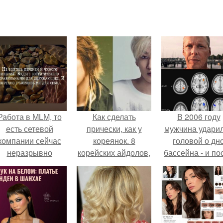
Работа в MLM, то
Как сделать
В 2006 году
есть сетевой
прически, как у
мужчина удари
компании сейчас
кореянок. 8
головой о дн
неразрывно
корейских айдолов,
бассейна - и по
вязана с создание
лишь
этого его жиз
своего контента,
похорошевших с
изменилась са
своей страницы в
годами.
странным образ
соц сетях.