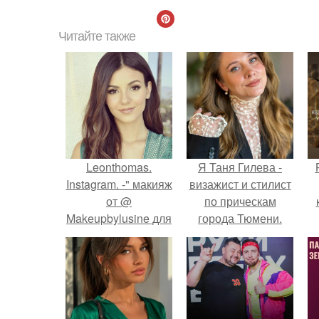
Читайте также
Leonthomas.
Я Таня Гилева -
Instagram. -" макияж
визажист и стилист
от @
по прическам
Makeupbylusine для
города Тюмени.
"Teen Choice
с
Awards".