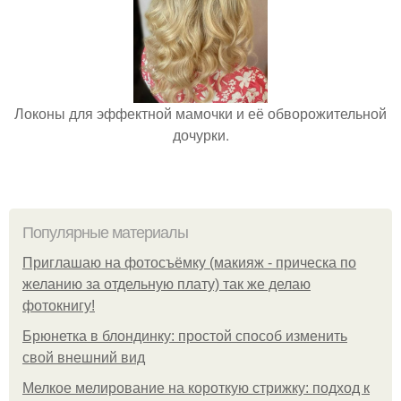
Локоны для эффектной мамочки и её обворожительной
дочурки.
Популярные материалы
Приглашаю на фотосъёмку (макияж - прическа по
желанию за отдельную плату) так же делаю
фотокнигу!
Брюнетка в блондинку: простой способ изменить
свой внешний вид
Мелкое мелирование на короткую стрижку: подход к