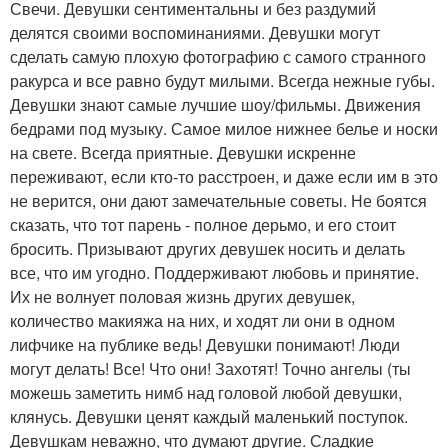
Свечи. Девушки сентиментальны и без раздумий
делятся своими воспоминаниями. Девушки могут
сделать самую плохую фотографию с самого странного
ракурса и все равно будут милыми. Всегда нежные губы.
Девушки знают самые лучшие шоу/фильмы. Движения
бедрами под музыку. Самое милое нижнее белье и носки
на свете. Всегда приятные. Девушки искренне
переживают, если кто-то расстроен, и даже если им в это
не верится, они дают замечательные советы. Не боятся
сказать, что тот парень - полное дерьмо, и его стоит
бросить. Призывают других девушек носить и делать
все, что им угодно. Поддерживают любовь и принятие.
Их не волнует половая жизнь других девушек,
количество макияжа на них, и ходят ли они в одном
лифчике на публике ведь! Девушки понимают! Люди
могут делать! Все! Что они! Захотят! Точно ангелы (ты
можешь заметить нимб над головой любой девушки,
клянусь. Девушки ценят каждый маленький поступок.
Девушкам неважно, что думают другие. Сладкие