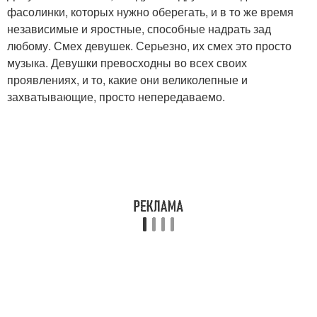
фасолинки, которых нужно оберегать, и в то же время
независимые и яростные, способные надрать зад
любому. Смех девушек. Серьезно, их смех это просто
музыка. Девушки превосходны во всех своих
проявлениях, и то, какие они великолепные и
захватывающие, просто непередаваемо.