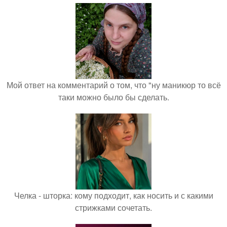
Мой ответ на комментарий о том, что "ну маникюр то всё
таки можно было бы сделать.
Челка - шторка: кому подходит, как носить и с какими
стрижками сочетать.