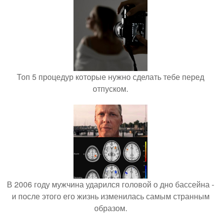
Топ 5 процедур которые нужно сделать тебе перед
отпуском.
В 2006 году мужчина ударился головой о дно бассейна -
и после этого его жизнь изменилась самым странным
образом.