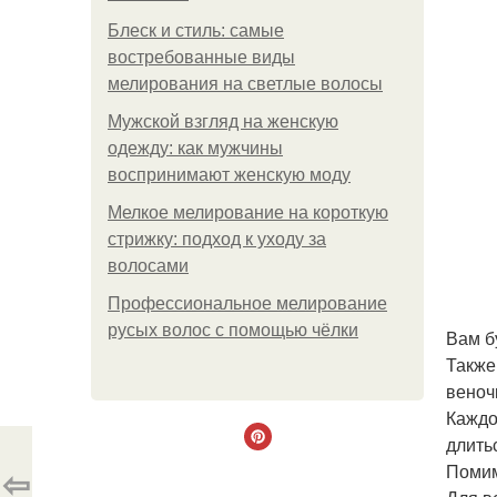
Блеск и стиль: самые
востребованные виды
мелирования на светлые волосы
Мужской взгляд на женскую
одежду: как мужчины
воспринимают женскую моду
Мелкое мелирование на короткую
стрижку: подход к уходу за
волосами
Профессиональное мелирование
русых волос с помощью чёлки
Вам б
Также
веноч
Каждо
длить
Помим
⇦