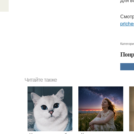
Для в
Смотр
priche
Категори
Понр
Читайте также