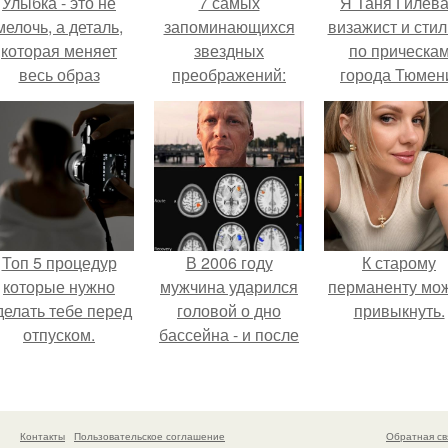
Улыбка - это не
7 самых
Я Таня Гилева
мелочь, а деталь,
запоминающихся
визажист и стил
которая меняет
звездных
по прическа
весь образ
преображений:
города Тюмен
человека.
Топ 5 процедур
В 2006 году
К старому
которые нужно
мужчина ударился
перманенту мо
делать тебе перед
головой о дно
привыкнуть.
отпуском.
бассейна - и после
этого его жизнь
изменилась самым
странным образом.
Контакты
Пользовательское соглашение
Обратная св