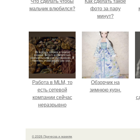
Что сделать чтобы
Как сделать такое
мальчик влюбился?
фото за пару
минут?
Работа в MLM, то
Обзорчик на
есть сетевой
зимнюю курн.
компании сейчас
с
неразрывно
связана с создание
своего контента,
своей страницы в
соц сетях.
© 2026 Прическа и макияж