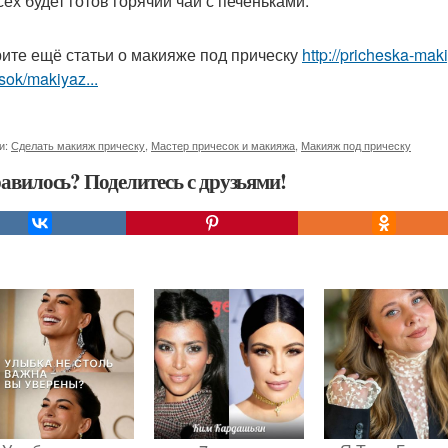
сех будет готов горячий чай с печеньками.
ите ещё статьи о макияже под прическу
http://pricheska-mak
sok/makiyaz...
и:
Сделать макияж прическу
,
Мастер причесок и макияжа
,
Макияж под прическу
авилось? Поделитесь с друзьями!