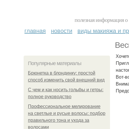
полезная информация о 
главная
новости
виды макияжа и пр
Вес
Хочет
Пригл
Популярные материалы
насто
Брюнетка в блондинку: простой
Вот-в
способ изменить свой внешний вид
Внима
С чем и как носить гольфы и гетры:
Предо
полное руководство
Профессиональное мелирование
на светлые и русые волосы: подбор
правильного тона и ухода за
волосами