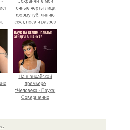
 -
Сохраняйте мои
ист
точные черты лица,
м
форму губ, линию
и.
скул, носа и разрез
глаз.
На шанхайской
жно
премьере
"Человека - Паука:
Совершенно
Новый День"
зендея выбрала не
просто очередной
наряд, а настоящий
язь