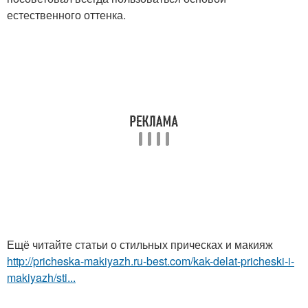
естественного оттенка.
Ещё читайте статьи о стильных прическах и макияж
http://pricheska-makiyazh.ru-best.com/kak-delat-pricheski-i-
makiyazh/sti...