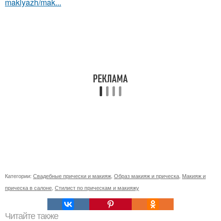
makiyazh/mak...
Категории:
Свадебные прически и макияж
,
Образ макияж и прическа
,
Макияж и
прическа в салоне
,
Стилист по прическам и макияжу
Читайте также