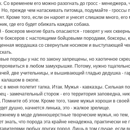
к. Со временем его можно разогнать до гросс - менеджера,
 Но, прежде чем натаскивать питомца, подумайте - гроссы п
ят. Кроме того, если он нароет и унесет слишком много, его
ник, где его будет обижать каждая собака.
 - боксеров многие брать опасаются - говорят у них скверн
те боксеров с настоящими бойцовыми породами, боксеры, к
енная мордашка со свернутым носиком и выступающей че
скать.
вые породы у нас по закону запрещены, но хаотичное скрещ
 проявиться в любом замухрышке. Потому, нужно тщательн
ачей, две учительницы, и вышивающий гладью дедушка - гар
с калашом в окопе.
с в меня полетит тапка. Итак. Мужья - кавказцы. Сильная п
зец - замечательный сторож - его территория заповедна, никт
е. Помните об этом. Кроме того, такие мужья хороши в своей
удет душно, начнется линька, это - жалкое зрелище.
ежнему в моде длинношерстные творческие мужья, но тем, 
ет знать, что порода эта крайне ненадежна, практически не
тавителями любых других пород. Лишь в том случае, если вы