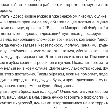
ариант. А вот хорошего рабочего и сторожевого мужа из это
ировка.
упать к дрессировке нужно в уже знакомом питомцу облике,
ж, наденьте привычное ему обтягивающее платьице. Мужья
ками на лице, прической "Взрыв на Макаронной Фабрике" и 
 вогнать его в дрожь, а дрожащий муж плохо дрессируется.
равило, наибольшие сложности возникают с командой "апорт
егда легко хватает и несет поноску, получку, заначку. Трудн
алу, необученный муж может огрызаться, убегать и зарыват
 между страницами книг. Этого позволить нельзя. Подзовит
кой в зубах крайне агрессивен и пуглив. Похвалите его за то
ку нельзя ни в коем случае. Дайте мужу лакомство (обед, ф
ев этого достаточно. Таким образом, если не помогает, подо
дите в порядок его одежду, обувь, и принадлежащие ему пол
х, заначка непременно будет обнаружена.
тучить мужа бросаться на людей? Очень часто мужья беспр
го, вашу маму. Дамы, здесь нужно говорить о психологии. В
 считая их угрозой, чужаками, вторгающимися на его террит