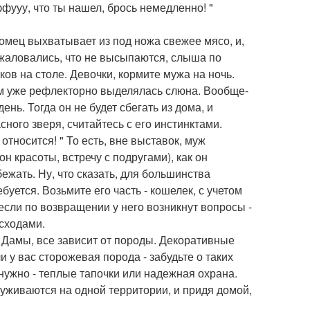
фууу, что ты нашел, брось немедленно! "
омец выхватывает из под ножа свежее мясо, и,
 жаловались, что не высыпаются, слыша по
ков на столе. Девочки, кормите мужа на ночь.
ам уже рефлекторно выделялась слюна. Вообще-
ень. Тогда он не будет сбегать из дома, и
сного зверя, считайтесь с его инстинктами.
тносится! " То есть, вне выставок, муж
он красоты, встречу с подругами), как он
ежать. Ну, что сказать, для большинства
уется. Возьмите его часть - кошелек, с учетом
 если по возвращении у него возникнут вопросы -
асходами.
 Дамы, все зависит от породы. Декоративные
и у вас сторожевая порода - забудьте о таких
 нужно - теплые тапочки или надежная охрана.
 уживаются на одной территории, и придя домой,