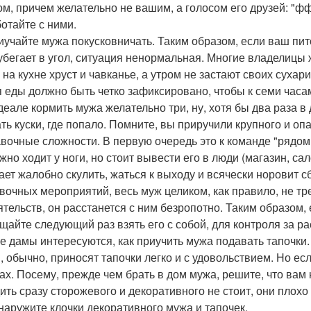
ом, причем желательно не вашим, а голосом его друзей: "фф
отайте с ними.
иучайте мужа покусковничать. Таким образом, если ваш пит
 убегает в угол, ситуация ненормальная. Многие владелицы
 на кухне хруст и чавканье, а утром не застают своих сухари
 еды должно быть четко зафиксировано, чтобы к семи час
деале кормить мужа желательно три, ну, хотя бы два раза в д
ть куски, где попало. Помните, вы приручили крупного и опа
вочные сложности. В первую очередь это к команде "рядом о
но ходит у ноги, но стоит вывести его в люди (магазин, сал
ает жалобно скулить, жаться к выходу и всячески норовит сб
вочных мероприятий, весь муж целиком, как правило, не треб
ятельств, он расстанется с ним безропотно. Таким образом,
щайте следующий раз взять его с собой, для контроля за р
е дамы интересуются, как приучить мужа подавать тапочки.
, обычно, приносят тапочки легко и с удовольствием. Но есл
ах. Посему, прежде чем брать в дом мужа, решите, что вам
ить сразу сторожевого и декоративного не стоит, они плохо
наружите клочки декоративного мужа и тапочек.