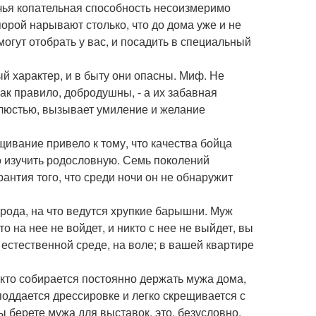
 чья копательная способность несоизмеримо
орой нарывают столько, что до дома уже и не
 могут отобрать у вас, и посадить в специальный
ый характер, и в быту они опасны. Миф. Не
ак правило, добродушны, - а их забавная
люстью, вызывает умиление и желание
ивание привело к тому, что качества бойца
о изучить родословную. Семь поколений
антия того, что среди ночи он не обнаружит
орода, на что ведутся хрупкие барышни. Муж
о на нее не войдет, и никто с нее не выйдет, вы
 естественной среде, на воле; в вашей квартире
кто собирается постоянно держать мужа дома,
 поддается дрессировке и легко скрещивается с
 берете мужа для выставок, это, безусловно,