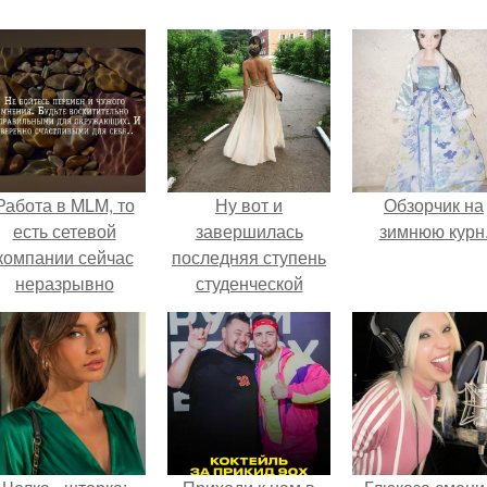
Работа в MLM, то
Ну вот и
Обзорчик на
есть сетевой
завершилась
зимнюю курн
компании сейчас
последняя ступень
неразрывно
студенческой
вязана с создание
жизни?
своего контента,
своей страницы в
соц сетях.