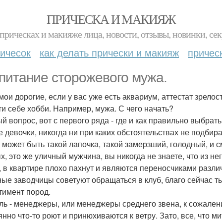
ПРИЧЕСКА И МАКИЯЖ
прическах и макияже лица, новости, отзывы, новинки, сек
ичесок
как делать прически и макияж
причес
питание сторожевого мужа.
мои дорогие, если у вас уже есть аквариум, аттестат зрелост
ти себе хобби. Например, мужа. С чего начать?
й вопрос, вот с первого ряда - где и как правильно выбрать
 девочки, никогда ни при каких обстоятельствах не подбира
 может быть такой лапочка, такой замерзший, голодный, и смо
х, это же уличный мужчина, вы никогда не знаете, что из н
, в квартире плохо пахнут и являются переносчиками разл
ые заводчицы советуют обращаться в клуб, благо сейчас т
тимент пород.
ль - менеджеры, или менеджеры среднего звена, к сожален
янно что-то роют и принюхиваются к ветру. Зато, все, что м