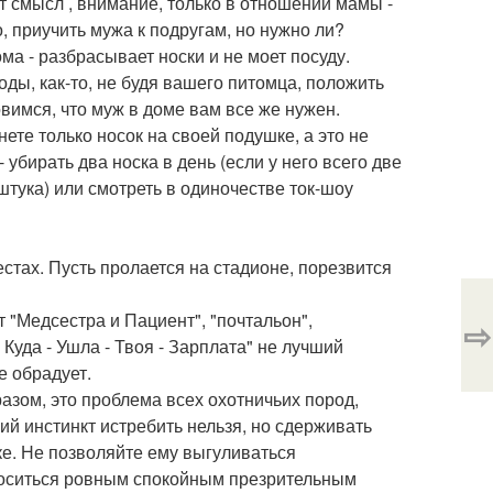
ет смысл , внимание, только в отношении мамы -
, приучить мужа к подругам, но нужно ли?
ма - разбрасывает носки и не моет посуду.
ы, как-то, не будя вашего питомца, положить
овимся, что муж в доме вам все же нужен.
ете только носок на своей подушке, а это не
убирать два носка в день (если у него всего две
 штука) или смотреть в одиночестве ток-шоу
тах. Пусть пролается на стадионе, порезвится
 "Медсестра и Пациент", "почтальон",
⇨
- Куда - Ушла - Твоя - Зарплата" не лучший
е обрадует.
азом, это проблема всех охотничьих пород,
й инстинкт истребить нельзя, но сдерживать
е. Не позволяйте ему выгуливаться
зноситься ровным спокойным презрительным