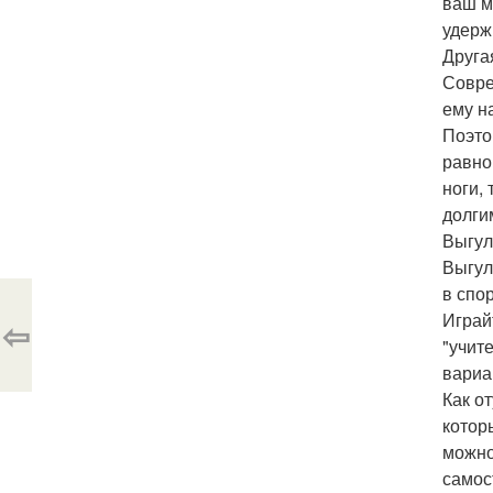
ваш м
удерж
Друга
Совре
ему н
Поэто
равно
ноги,
долги
Выгул
Выгул
в спо
Играй
⇦
"учите
вариа
Как о
котор
можно
самос