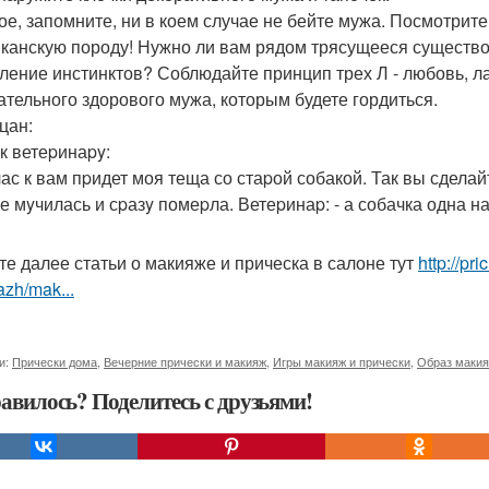
ое, запомните, ни в коем случае не бейте мужа. Посмотрит
канскую породу! Нужно ли вам рядом трясущееся существо
ление инстинктов? Соблюдайте принцип трех Л - любовь, ла
ательного здорового мужа, которым будете гордиться.
цан:
к ветеpинаpy:
час к вам пpидет моя теща со стаpой собакой. Так вы сделайт
не мyчилась и сpазy помеpла. Ветеpинаp: - а собачка одна н
те далее статьи о макияже и прическа в салоне тут
http://pr
zh/mak...
и:
Прически дома
,
Вечерние прически и макияж
,
Игры макияж и прически
,
Образ макия
авилось? Поделитесь с друзьями!