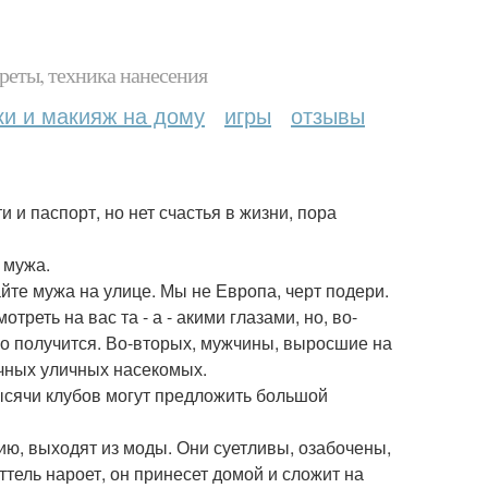
реты, техника нанесения
ки и макияж на дому
игры
отзывы
и и паспорт, но нет счастья в жизни, пора
 мужа.
йте мужа на улице. Мы не Европа, черт подери.
треть на вас та - а - акими глазами, но, во-
его получится. Во-вторых, мужчины, выросшие на
ичных уличных насекомых.
ысячи клубов могут предложить большой
ию, выходят из моды. Они суетливы, озабочены,
иттель нароет, он принесет домой и сложит на