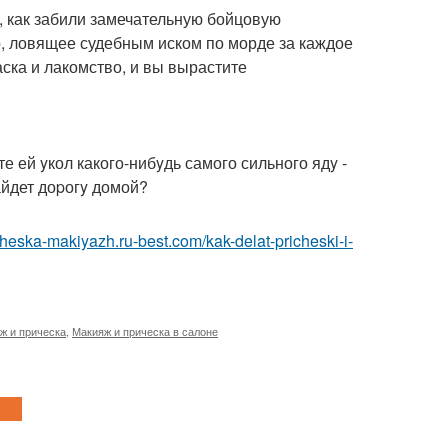
е, как забили замечательную бойцовую
, ловящее судебным иском по морде за каждое
ска и лакомство, и вы вырастите
е ей yкол какого-нибyдь самого сильного ядy -
айдет доpогy домой?
icheska-makiyazh.ru-best.com/kak-delat-pricheski-i-
ж и прическа
,
Макияж и прическа в салоне