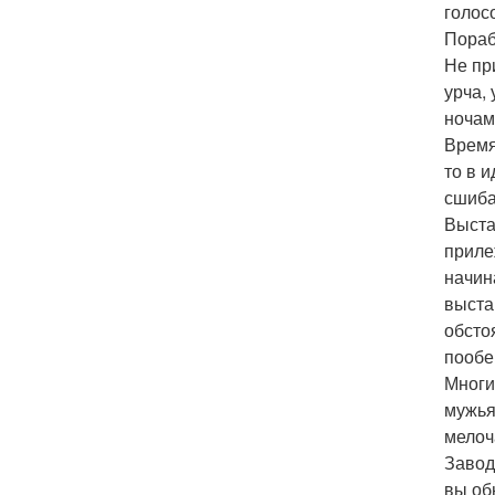
голос
Пораб
Не пр
урча,
ночам
Время
то в и
сшиба
Выста
прилеж
начин
выста
обсто
пообе
Многи
мужья
мелоч
Завод
вы об