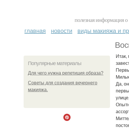
полезная информация о 
главная
новости
виды макияжа и пр
Вос
Итак, 
завес
Популярные материалы
Первы
Для чего нужна репетиция образа?
Милые
Советы для создания вечернего
Да, он
макияжа.
первы
улице
Опытн
ассор
Митте
посто