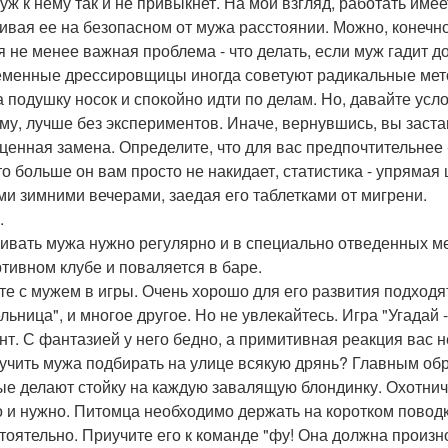
уж к нему так и не привыкнет. На мой взгляд, работать име
ивая ее на безопасном от мужа расстоянии. Можно, конечно
я не менее важная проблема - что делать, если муж гадит до
менные дрессировщицы иногда советуют радикальные метод
а подушку носок и спокойно идти по делам. Но, давайте усл
му, лучше без экспериментов. Иначе, вернувшись, вы застан
ценная замена. Определите, что для вас предпочтительнее - 
 то больше он вам просто не накидает, статистика - упрямая
ми зимними вечерами, заедая его таблетками от мигрени.
.
ивать мужа нужно регулярно и в специально отведенных мес
ртивном клубе и поваляется в баре.
те с мужем в игры. Очень хорошо для его развития подходят
льница", и многое другое. Но не увлекайтесь. Игра "Угадай 
нт. С фантазией у него бедно, а примитивная реакция вас н
тучить мужа подбирать на улице всякую дрянь? Главным обр
ые делают стойку на каждую завалящую блондинку. Охотничи
 и нужно. Питомца необходимо держать на коротком поводк
тоятельно. Приучите его к команде "фу! Она должна прои