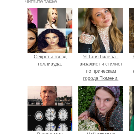
Читайте также
Секреты звезд
Я Таня Гилева -
голливуда.
визажист и стилист
по прическам
города Тюмени.
с