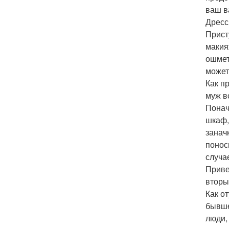
ваш в
Дресс
Прист
макия
ошмет
может
Как п
муж вс
Понач
шкаф,
занач
понос
случа
Приве
вторы
Как о
бывше
люди,