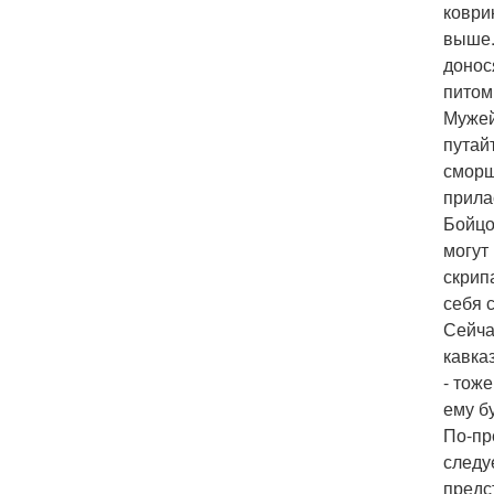
коври
выше.
донос
питом
Мужей
путай
сморщ
прила
Бойцо
могут
скрип
себя 
Сейча
кавка
- тож
ему б
По-пр
следу
предс