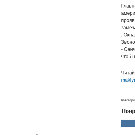
Главн
амери
прояв
замеч
: Окпа
Звоно
- Сей
чтоб 
Читай
makiya
Категори
Понр