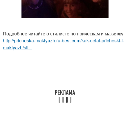
Подробнее читайте о стилисте по прическам и макияжу
http://pricheska-makiyazh.ru-best.com/kak-delat-pricheski-i-
makiyazh/sti...