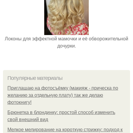
Локоны для эффектной мамочки и её обворожительной
дочурки.
Популярные материалы
Приглашаю на фотосъёмку (макияж - прическа по
желанию за отдельную плату) так же делаю
фотокнигу!
Брюнетка в блондинку: простой способ изменить
свой внешний вид
Мелкое мелирование на короткую стрижку: подход к