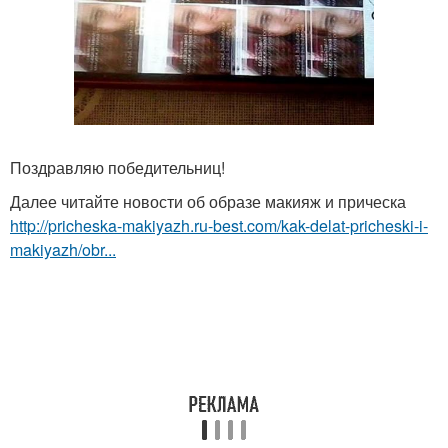
Поздравляю победительниц!
Далее читайте новости об образе макияж и прическа
http://pricheska-makiyazh.ru-best.com/kak-delat-pricheski-i-
makiyazh/obr...