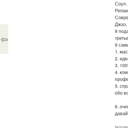
Соул.
Релак
Совре
Джаз,
8 под
⇦
треть
9 сам
1. ма
2. ид
3. 10
4. ко
профе
5. сп
обо в
6. оч
давай
Категори