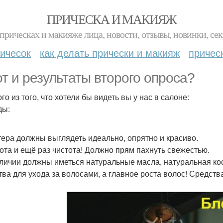
ПРИЧЕСКА И МАКИЯЖ
прическах и макияже лица, новости, отзывы, новинки, сек
ичесок
как делать прически и макияж
причес
от и результаты второго опроса?
о из того, что хотели бы видеть вы у нас в салоне:
ды:
тера должны выглядеть идеально, опрятно и красиво.
тота и ещё раз чистота! Должно прям пахнуть свежестью.
аличии должны иметься натуральные масла, натуральная к
тва для ухода за волосами, а главное роста волос! Средств