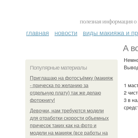
полезная информация о 
главная
новости
виды макияжа и пр
А в
Немног
Выво
Популярные материалы
Приглашаю на фотосъёмку (макияж
1 мас
- прическа по желанию за
2 чис
отдельную плату) так же делаю
3 в н
фотокнигу!
средс
Девочки, нам требуются модели
для отработки скорости объемных
причесок таких как на фото и
модели на макияж (все работы на