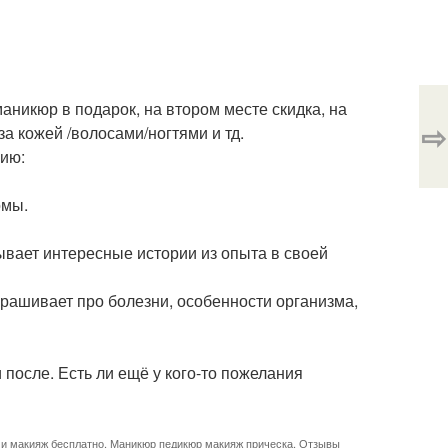
аникюр в подарок, на втором месте скидка, на
⇨
за кожей /волосами/ногтями и тд.
цию:
омы.
ывает интересные истории из опыта в своей
прашивает про болезни, особенности организма,
и после. Есть ли ещё у кого-то пожелания
 и макияж бесплатно
,
Маникюр педикюр макияж прическа
,
Отзывы