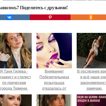
авилось? Поделитесь с друзьями!
Я Таня Гилева -
Внимание!
В последнее вр
изажист и стилист
Победительница
я всё чаще од
по прическам
розыгрыша
закономернос
города Тюмени.
отказалась от
замечаю.
приза.