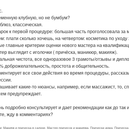
с.
менную клубную, но не бумбум?
 блюз, классическая.
арок к первой процедуре: большая часть проголосовала за м
ем: плати сколько хочешь, на четвертом: косметика по уходу 
ые главные критерии оценки нового мастера на квалифика
стер выглядит с иголочки ( причёска, маникюр, макияж).
еальная чистота, все одноразовое 3 грамоты/отзывы и дипл
0% доброжелательность, простота и общительность.
мментирует все свои действия во время процедуры, рассказ
ссии.
рашивает какие-то нюансы, например, если массажист, то, с
сем предупреждает.
ень подробно консультирует и дает рекомендации как до так 
те, жду в комментариях?
и:
Макияж и прическа в салоне
,
Мастер причесок и макияжа
,
Прически дома
,
Прическа