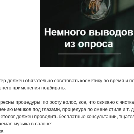
тер должен обязательно советовать косметику во время и п
него применения подбирать.
ересны процедуры: по росту волос, все, что связано с чистк
нению мешков под глазами, процедура по смене стиля и т. д
метолог должен проводить бесплатные консультации, тщате
аемая музыка в салоне:
ж.