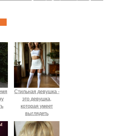
емя
Стильная девушка -
ну
это девушка,
ть
которая умеет
выглядеть
привлекательно и
элегантно в любои
ситуации.