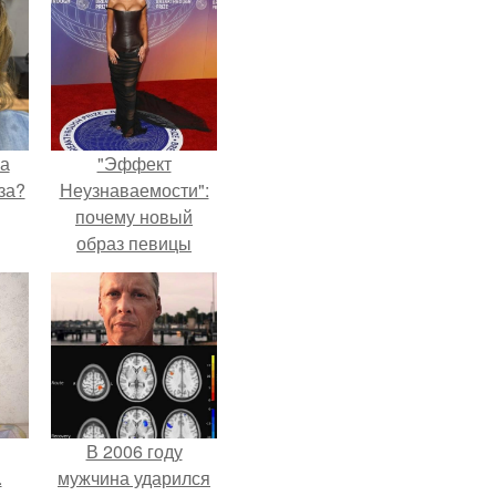
на
"Эффект
за?
Неузнаваемости":
почему новый
образ певицы
вызвал споры о
гранях
возможного?
В 2006 году
.
мужчина ударился