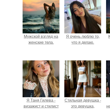
Мужской взгляд на
Я очень люблю то,
женские тела.
что я делаю.
Я Таня Гилева -
Стильная девушка -
визажист и стилист
это девушка,
н