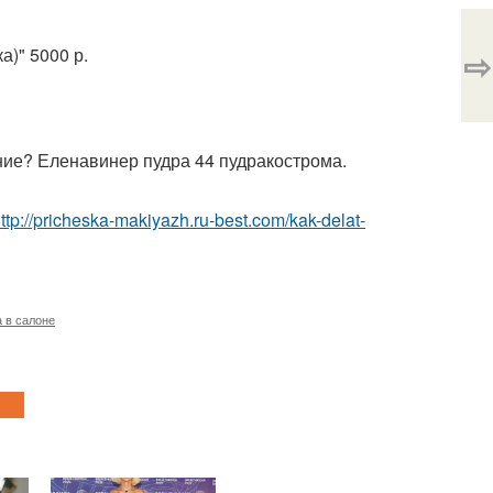
)" 5000 р.
⇨
ие? Еленавинер пудра 44 пудракострома.
ttp://pricheska-makiyazh.ru-best.com/kak-delat-
 в салоне