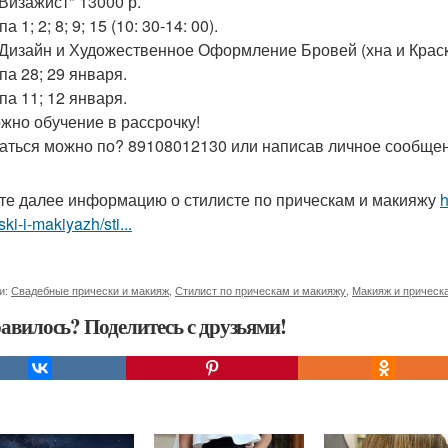
"Визажист" 13000 р.
па 1; 2; 8; 9; 15 (10: 30-14: 00).
"Дизайн и Художественное Оформление Бровей (хна и Краска
па 28; 29 января.
па 11; 12 января.
жно обучение в рассрочку!
аться можно по? 89108012130 или написав личное сообщен
те далее информацию о стилисте по прическам и макияжу
h
ski-i-makiyazh/sti...
и:
Свадебные прически и макияж
,
Стилист по прическам и макияжу
,
Макияж и прическа
авилось? Поделитесь с друзьями!