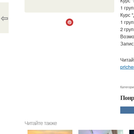
Курс 
1 груп
⇦
Курс 
1 груп
2 груп
Возмо
Запис
Читай
priche
Категори
Понр
Читайте также