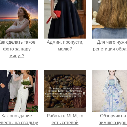
Как сделать такое
Админ, пропусти,
Для чего нуж
фото за пару
молю?
репетиция обра
минут?
Как опоздание
Работа в MLM, то
Обзорчик на
евесты на свадьбу
есть сетевой
зимнюю курн