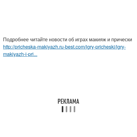
Подробнее читайте новости об играх макияж и прически
http://pricheska-makiyazh.ru-best.com/igry-pricheski/igry-
makiyazh-i-pri...