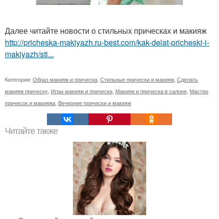
Далее читайте новости о стильных прическах и макияж
http://pricheska-makiyazh.ru-best.com/kak-delat-pricheski-i-
makiyazh/sti...
Категории:
Образ макияж и прическа
,
Стильные прически и макияж
,
Сделать
макияж прическу
,
Игры макияж и прически
,
Макияж и прическа в салоне
,
Мастер
причесок и макияжа
,
Вечерние прически и макияж
Читайте также