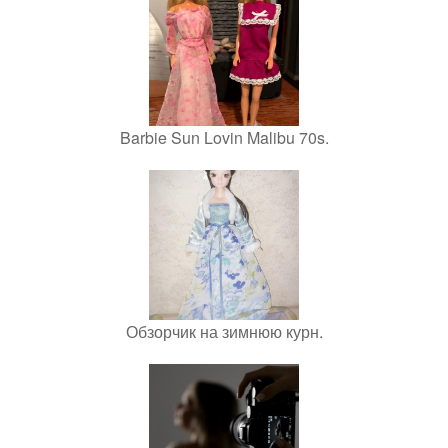
Barbie Sun Lovin Malibu 70s.
Обзорчик на зимнюю курн.