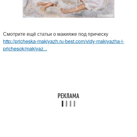
Смотрите ещё статьи о макияже под прическу
http://pricheska-makiyazh.ru-best.com/vidy-makiyazha-i-
prichesok/makiyaz...