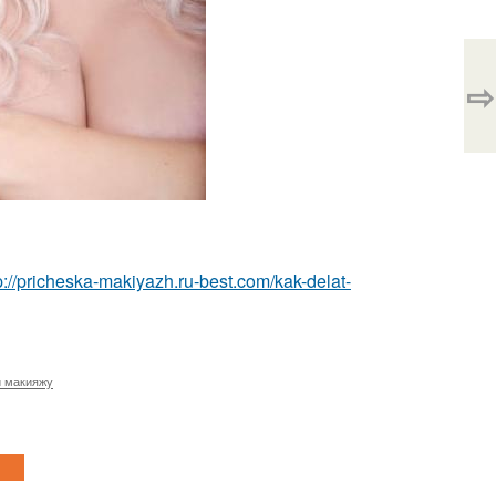
⇨
p://pricheska-makiyazh.ru-best.com/kak-delat-
и макияжу