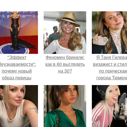
"Эффект
Феномен бринкли:
Я Таня Гилева
еузнаваемости":
как в 60 выглядеть
визажист и стил
почему новый
на 30?
по прическа
образ певицы
города Тюмен
вызвал споры о
гранях
возможного?