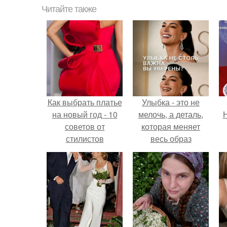
Читайте также
Как выбрать платье
Улыбка - это не
на новый год - 10
мелочь, а деталь,
Н
советов от
которая меняет
стилистов
весь образ
Roussillon?
человека.