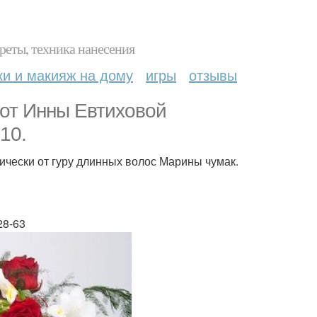
реты, техника нанесения
ки и макияж на дому
игры
отзывы
 от Инны Евтиховой
10.
рически от гуру длинных волос Марины чумак.
28-63