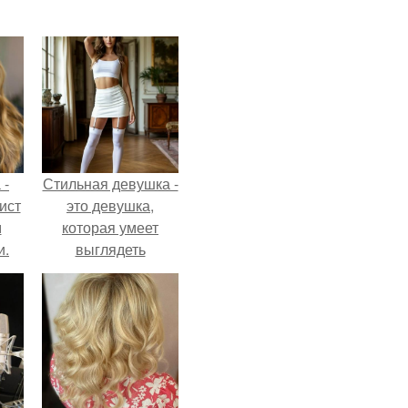
 -
Стильная девушка -
ист
это девушка,
м
которая умеет
и.
выглядеть
привлекательно и
элегантно в любои
ситуации.