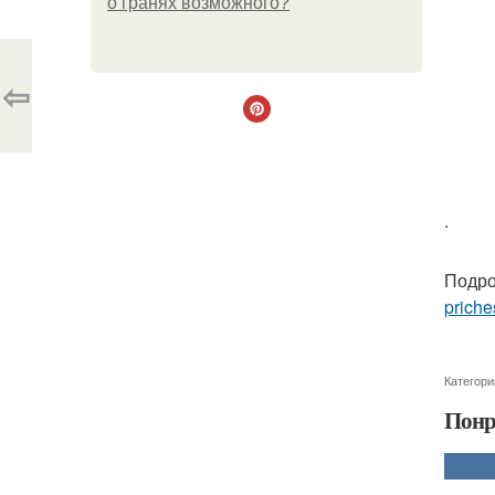
о гранях возможного?
⇦
.
Подро
priche
Категори
Понр