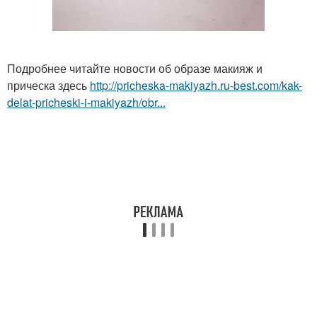
Подробнее читайте новости об образе макияж и
прическа здесь
http://pricheska-makiyazh.ru-best.com/kak-
delat-pricheski-i-makiyazh/obr...