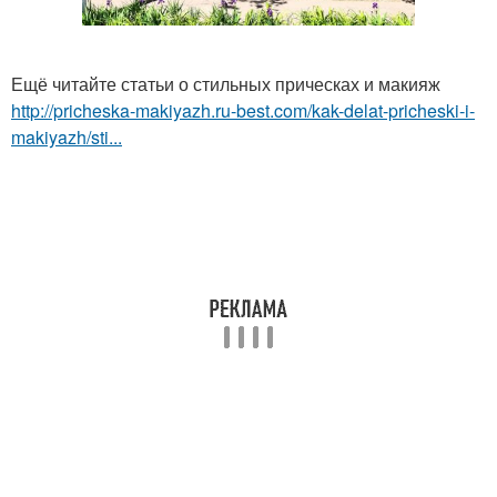
Ещё читайте статьи о стильных прическах и макияж
http://pricheska-makiyazh.ru-best.com/kak-delat-pricheski-i-
makiyazh/sti...