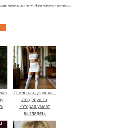
лать макияж прическу
,
Игры макияж и прически
емя
Стильная девушка -
ну
это девушка,
ть
которая умеет
выглядеть
привлекательно и
элегантно в любои