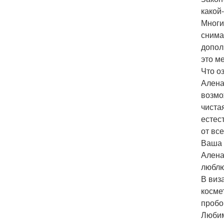
какой
Многи
снима
допол
это м
Что о
Алена
возмо
чиста
естес
от вс
Ваша 
Алена
люблю
В виз
косме
пробо
Любим