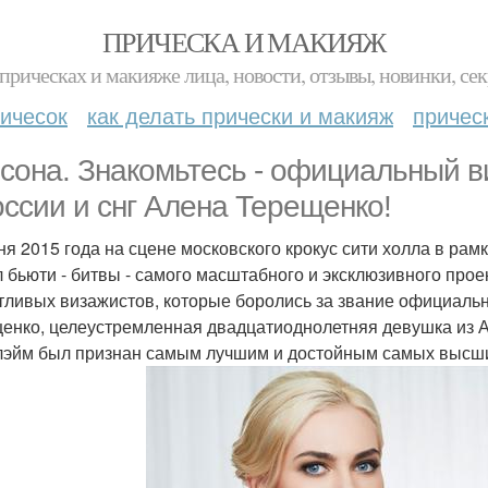
ПРИЧЕСКА И МАКИЯЖ
прическах и макияже лица, новости, отзывы, новинки, сек
ичесок
как делать прически и макияж
причес
сона. Знакомьтесь - официальный 
оссии и снг Алена Терещенко!
ня 2015 года на сцене московского крокус сити холла в ра
 бьюти - битвы - самого масштабного и эксклюзивного про
тливых визажистов, которые боролись за звание официаль
енко, целеустремленная двадцатиоднолетняя девушка из А
эйм был признан самым лучшим и достойным самых высш