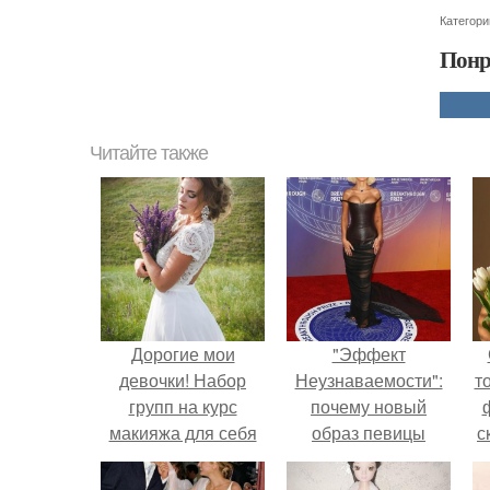
Категори
Понр
Читайте также
Дорогие мои
"Эффект
девочки! Набор
Неузнаваемости":
т
групп на курс
почему новый
макияжа для себя
образ певицы
с
открыт! В декабре -
вызвал споры о
1 группа, 4 чел,
гранях