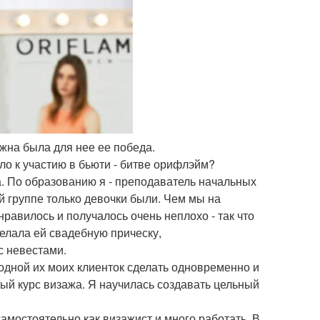
ажна была для нее ее победа.
о к участию в бьюти - битве орифлэйм?
. По образованию я - преподаватель начальных
й группе только девочки были. Чем мы на
нравилось и получалось очень неплохо - так что
елала ей свадебную прическу,
с невестами.
дной их моих клиенток сделать одновременно и
вый курс визажа. Я научилась создавать цельный
амостоятельно как визажист и много работать. В