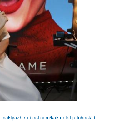
a-makiyazh.ru-best.com/kak-delat-pricheski-i-