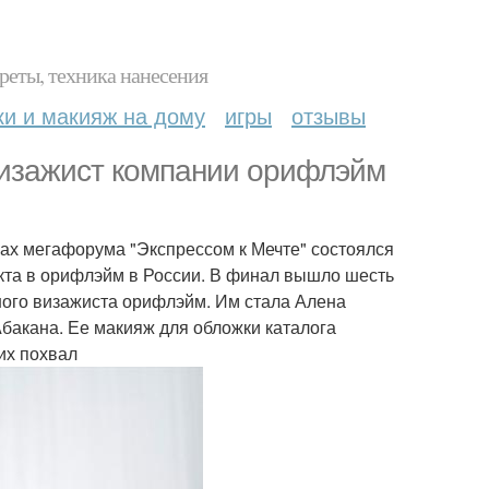
реты, техника нанесения
ки и макияж на дому
игры
отзывы
визажист компании орифлэйм
мках мегафорума "Экспрессом к Мечте" состоялся
екта в орифлэйм в России. В финал вышло шесть
ного визажиста орифлэйм. Им стала Алена
бакана. Ее макияж для обложки каталога
их похвал