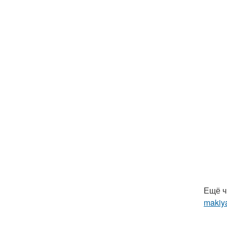
Ещё ч
makiya