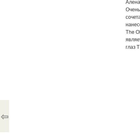
Алена
Очень
сочет
нанес
The O
являе
глаз 
⇦