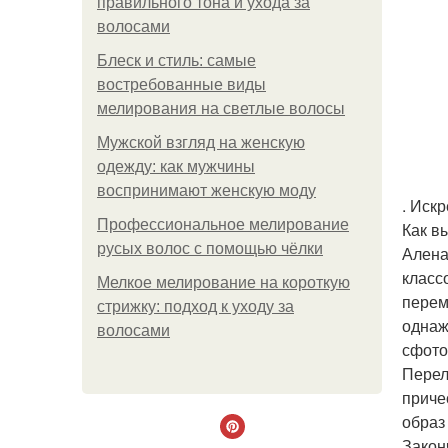
правильного тона и ухода за
волосами
Блеск и стиль: самые
востребованные виды
мелирования на светлые волосы
Мужской взгляд на женскую
одежду: как мужчины
воспринимают женскую моду
. Иск
Профессиональное мелирование
Как в
русых волос с помощью чёлки
Алена
класс
Мелкое мелирование на короткую
перем
стрижку: подход к уходу за
однаж
волосами
сфото
Перел
приче
образ 
Закон