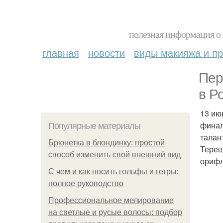
полезная информация о 
главная
новости
виды макияжа и пр
Пер
в Р
13 ию
финал
Популярные материалы
талан
Брюнетка в блондинку: простой
Терещ
способ изменить свой внешний вид
орифл
С чем и как носить гольфы и гетры:
полное руководство
Профессиональное мелирование
на светлые и русые волосы: подбор