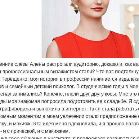
ренние слезы Алены растрогали аудиторию, доказали, как в
ы профессиональным визажистом стали? Что вас подтолкнул
 Терещенко: моя история в профессии начинается издалека
ов и семейный детский психолог. В студенческие годы в мое
енах занимались? Конечно, плели друг другу косы. Мне это 
ды моя знакомая попросила подготовить ее к свадьбе. Я сд
графировала и выложила в интернет. Так я стала работать 
омным моментом в моем увлечении стало предположение о
ску, и макияж. Эта идея меня вдохновила, и я прошла базо
- и с прической, и с макияжем.
чив свое обучение в институте, я продолжала развиваться с