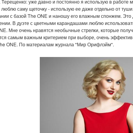
 Терещенко: уже давно и постоянно я использую в работе 
 люблю саму щеточку - использую ее даже отдельно от туши.
ании с базой The ONE и наношу его влажным спонжем. Это 
ении. В дуэте с цветными карандашами люблю использовать
NE. Мне очень нравятся необычные стрелки, которые получа
тся самым важным критерием при выборе, очень эффективн
The ONE. По материалам журнала "Мир Орифлэйм".