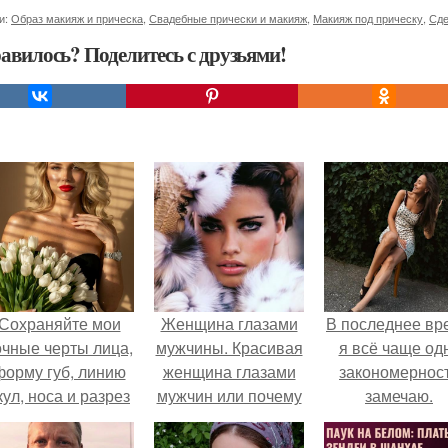
и:
Образ макияж и прическа
,
Свадебные прически и макияж
,
Макияж под прическу
,
Сде
авилось? Поделитесь с друзьями!
Сохраняйте мои
Женщина глазами
В последнее вр
очные черты лица,
мужчины. Красивая
я всё чаще од
форму губ, линию
женщина глазами
закономернос
кул, носа и разрез
мужчин или почему
замечаю.
глаз.
так важно
заниматься собой.