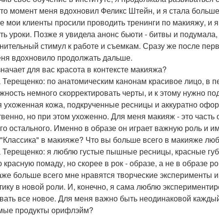
-то момент меня вдохновил Феликс Штейн, и я стала больше
е мои клиенты просили проводить тренинги по макияжу, и я
ть уроки. Позже я увидела анонс бьюти - битвы и подумала,
нительный стимул к работе и съемкам. Сразу же после перво
еня вдохновило продолжать дальше.
значает для вас красота в контексте макияжа?
 Терещенко: по анатомическим канонам красивое лицо, в п
жность немного скорректировать черты, и к этому нужно под
я ухоженная кожа, подкрученные ресницы и аккуратно офо
твенно, но при этом ухоженно. Для меня макияж - это часть
его остального. Именно в образе он играет важную роль и 
"Классика" в макияже? Что вы больше всего в макияже лю
 Терещенко: я люблю густые пышные ресницы, красные губы 
 красную помаду, но скорее в рок - образе, а не в образе 
аже больше всего мне нравятся творческие эксперименты 
тику в новой роли. И, конечно, я сама люблю эксперименти
вать все новое. Для меня важно быть неодинаковой каждый
ые продукты орифлэйм?