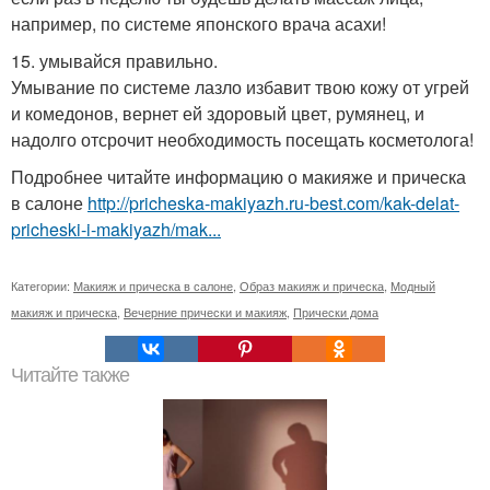
например, по системе японского врача асахи!
15. умывайся правильно.
Умывание по системе лазло избавит твою кожу от угрей
и комедонов, вернет ей здоровый цвет, румянец, и
надолго отсрочит необходимость посещать косметолога!
Подробнее читайте информацию о макияже и прическа
в салоне
http://pricheska-makiyazh.ru-best.com/kak-delat-
pricheski-i-makiyazh/mak...
Категории:
Макияж и прическа в салоне
,
Образ макияж и прическа
,
Модный
макияж и прическа
,
Вечерние прически и макияж
,
Прически дома
Читайте также