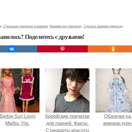
и:
Стильные прически и макияж
,
Макияж под прическу
,
Сделать макияж прическу
авилось? Поделитесь с друзьями!
Barbie Sun Lovin
Корейские прически
Обзорчик на
Malibu 70s.
для парней. Факты.
зимнюю курн
Стандарты красоты