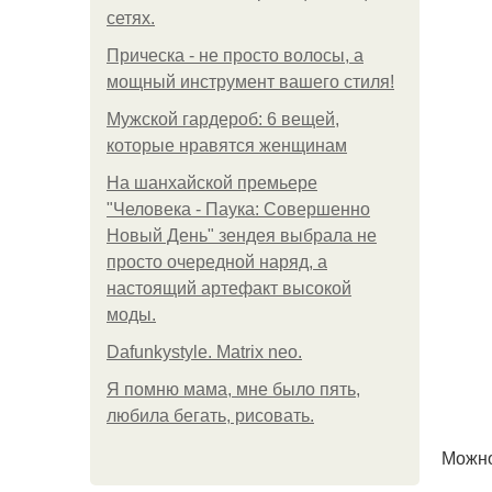
сетях.
Прическа - не просто волосы, а
мощный инструмент вашего стиля!
Мужской гардероб: 6 вещей,
которые нравятся женщинам
На шанхайской премьере
"Человека - Паука: Совершенно
Новый День" зендея выбрала не
просто очередной наряд, а
настоящий артефакт высокой
моды.
Dafunkystyle. Matrix neo.
Я помню мама, мне было пять,
любила бегать, рисовать.
Можно