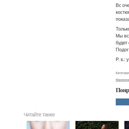
Вс оч
костю
показ
Тольк
Мы вс
будет
Подог
P. s.
Категори
Манекен
Понр
Читайте также