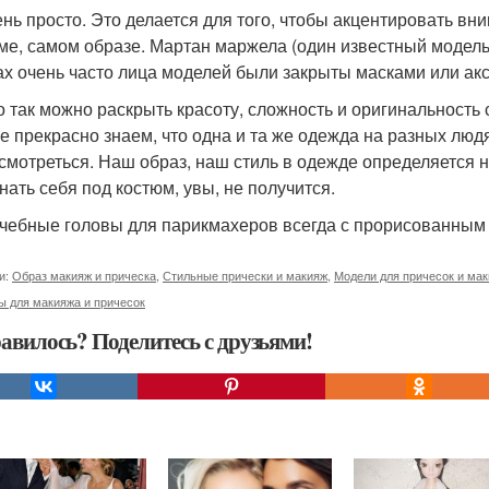
ень просто. Это делается для того, чтобы акцентировать вн
ме, самом образе. Мартан маржела (один известный моделье
ах очень часто лица моделей были закрыты масками или ак
о так можно раскрыть красоту, сложность и оригинальность 
е прекрасно знаем, что одна и та же одежда на разных люд
 смотреться. Наш образ, наш стиль в одежде определяется 
нать себя под костюм, увы, не получится.
: учебные головы для парикмахеров всегда с прорисованны
и:
Образ макияж и прическа
,
Стильные прически и макияж
,
Модели для причесок и ма
ы для макияжа и причесок
авилось? Поделитесь с друзьями!