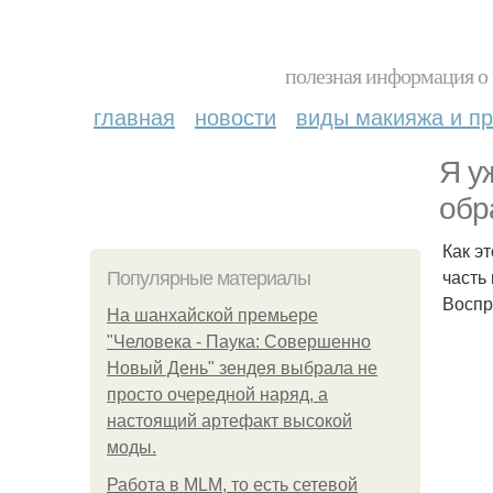
полезная информация о 
главная
новости
виды макияжа и пр
Я у
обра
Как э
часть
Популярные материалы
Воспр
На шанхайской премьере
"Человека - Паука: Совершенно
Новый День" зендея выбрала не
просто очередной наряд, а
настоящий артефакт высокой
моды.
Работа в MLM, то есть сетевой