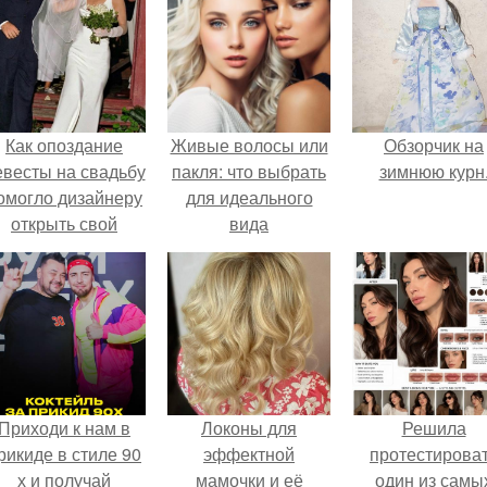
Как опоздание
Живые волосы или
Обзорчик на
евесты на свадьбу
пакля: что выбрать
зимнюю курн
омогло дизайнеру
для идеального
открыть свой
вида
бренд.
Приходи к нам в
Локоны для
Решила
рикиде в стиле 90
эффектной
протестирова
х и получай
мамочки и её
один из самы