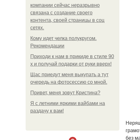
компании сейчас неразрывно
связана с создание своего
контента, своей страницы в соц
сетях.
Кому идет челка полукругом.
Рекомендации
Приходи к нам в прикиде в стиле 90
х и получай подарки от руки вверх!
Щас приедут меня выкупать а тут
очередь на фотосессию со мной.
Привет, меня зовут Кристина?
Я с летними яркими вайбами на
раздачу к вам!
Неряш
грамо
без м