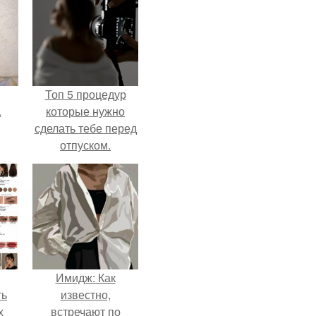
Топ 5 процедур
.
которые нужно
сделать тебе перед
отпуском.
Имидж: Как
ть
известно,
х
встречают по