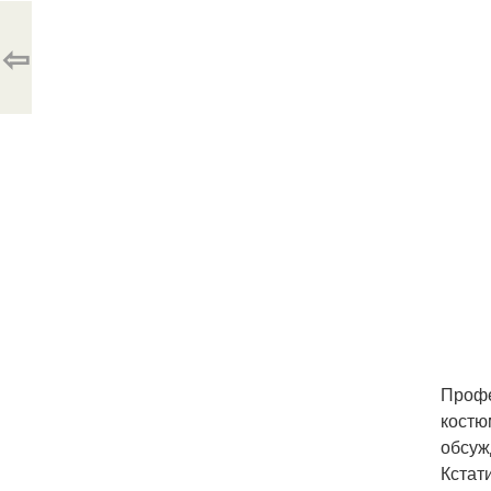
⇦
Профе
костю
обсуж
Кстат