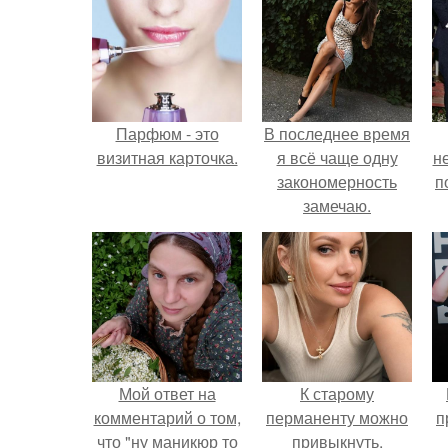
Парфюм - это
В последнее время
визитная карточка.
я всё чаще одну
н
закономерность
п
замечаю.
Мой ответ на
К старому
комментарий о том,
перманенту можно
п
что "ну маникюр то
привыкнуть.