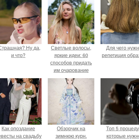
Страшная? Ну да,
Светлые волосы,
Для чего нуж
и что?
яркие идеи: 60
репетиция обра
способов придать
им очарование
Как опоздание
Обзорчик на
Топ 5 процед
евесты на свадьбу
зимнюю курн.
которые нужн