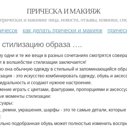
ПРИЧЕСКА И МАКИЯЖ
прическах и макияже лица, новости, отзывы, новинки, сек
ичесок
как делать прически и макияж
причес
 стилизацию образа ….
у одни и те же вещи в разных сочетаниях смотрятся совер
т в волшебстве стилизации заключается!
о она обычную одежду в стильный и запоминающийся обра
зация - это искусство комбинировать одежду, обувь и аксе
идуальность и создают нужное настроение.
мение играть с цветами, фактурами, пропорциями и аксессу
е моменты стилизации:
суары:
, ремни, украшения, шарфы - это те самые детали, которы
:
льно подобранная обувь может полностью изменить воспри