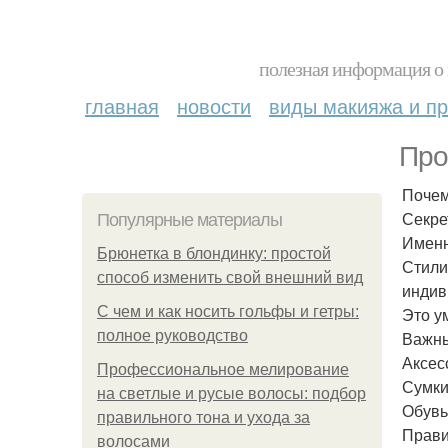
полезная информация о 
главная
новости
виды макияжа и пр
Про
Почем
Секре
Популярные материалы
Именн
Брюнетка в блондинку: простой
Стили
способ изменить свой внешний вид
индив
С чем и как носить гольфы и гетры:
Это у
полное руководство
Важны
Аксес
Профессиональное мелирование
Сумки
на светлые и русые волосы: подбор
Обувь
правильного тона и ухода за
Прави
волосами