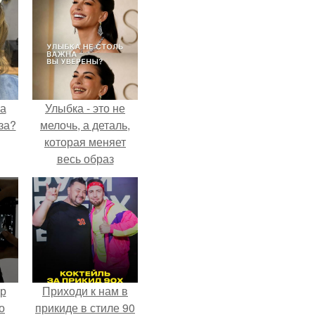
на
Улыбка - это не
за?
мелочь, а деталь,
которая меняет
весь образ
человека.
ур
Приходи к нам в
о
прикиде в стиле 90