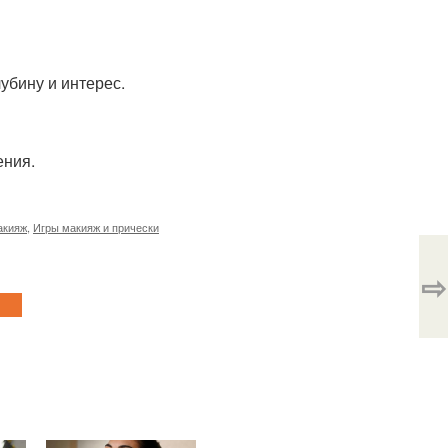
убину и интерес.
ения.
акияж
,
Игры макияж и прически
⇨