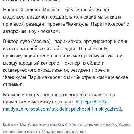
Елена Соколова (Москва) - креативный стилист,
модельер, визажист, создатель коллекций макияжа и
причесок, резидент проекта "Каникулы Парикмахеров" с
авторским шоу - показом.
Виктор дудо (Москва) - парикмахер, арт-директор и один
из основателей закрытой студии I Direct Beauty,
практикующий тренер по парикмахерскому искусству,
международный колорист - эксперт в области
коммерческого окрашивания, резидент проекта
"Каникулы Парикмахеров" с мк "быстрые коммерческие
стрижки".
Больше информационных новостей о стилисте по
прическам и макияжу по ссылке
http://pricheska-
makiyazh.ru-best.com/kak-delat-pricheski-i-makiyazh/sti...
Категории:
Мастер причесок и макияжа
,
Стилист по прическам и макияжу
,
Модели
для причесок и макияжа
,
Макияж и прическа в салоне