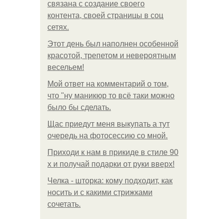
связана с создание своего
контента, своей страницы в соц
сетях.
Этот день был наполнен особенной
красотой, трепетом и невероятным
весельем!
Мой ответ на комментарий о том,
что "ну маникюр то всё таки можно
было бы сделать.
Щас приедут меня выкупать а тут
очередь на фотосессию со мной.
Приходи к нам в прикиде в стиле 90
х и получай подарки от руки вверх!
Челка - шторка: кому подходит, как
носить и с какими стрижками
сочетать.