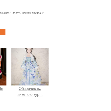
макияжу
,
Сделать макияж прическу
in
Обзорчик на
зимнюю курн.