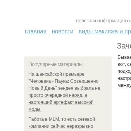
полезная информация о 
главная
новости
виды макияжа и пр
Зач
Бывае
вот, 
Популярные материалы
подхо
На шанхайской премьере
настр
"Человека - Паука: Совершенно
между
Новый День" зендея выбрала не
просто очередной наряд, а
настоящий артефакт высокой
моды.
Работа в MLM, то есть сетевой
компании сейчас неразрывно