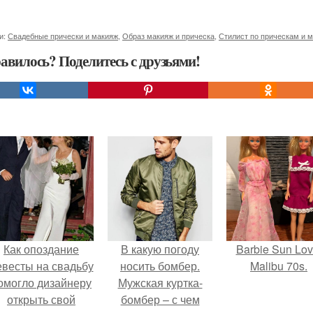
и:
Свадебные прически и макияж
,
Образ макияж и прическа
,
Стилист по прическам и 
авилось? Поделитесь с друзьями!
Как опоздание
В какую погоду
Barbie Sun Lov
евесты на свадьбу
носить бомбер.
Malibu 70s.
омогло дизайнеру
Мужская куртка-
открыть свой
бомбер – с чем