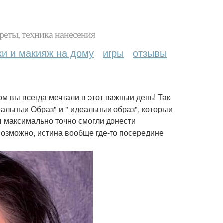
реты, техника нанесения
ки и макияж на дому
игры
отзывы
ром вы всегда мечтали в этот важныи день! Так
еальныи Образ" и " идеальныи образ", которыи
ы максимально точно смогли донести
возможно, истина вообще где-то посередине