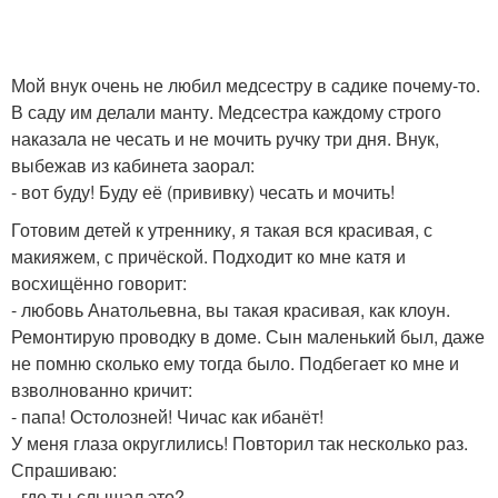
Мой внук очень не любил медсестру в садике почему-то.
В саду им делали манту. Медсестра каждому строго
наказала не чесать и не мочить ручку три дня. Внук,
выбежав из кабинета заорал:
- вот буду! Буду её (прививку) чесать и мочить!
Готовим детей к утреннику, я такая вся красивая, с
макияжем, с причёской. Подходит ко мне катя и
восхищённо говорит:
- любовь Анатольевна, вы такая красивая, как клоун.
Ремонтирую проводку в доме. Сын маленький был, даже
не помню сколько ему тогда было. Подбегает ко мне и
взволнованно кричит:
- папа! Остолозней! Чичас как ибанёт!
У меня глаза округлились! Повторил так несколько раз.
Спрашиваю:
- где ты слышал это?