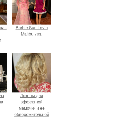
ка -
Barbie Sun Lovin
Malibu 70s.
т
о и
бои
ла
Локоны для
ла
эффектной
.
мамочки и её
обворожительной