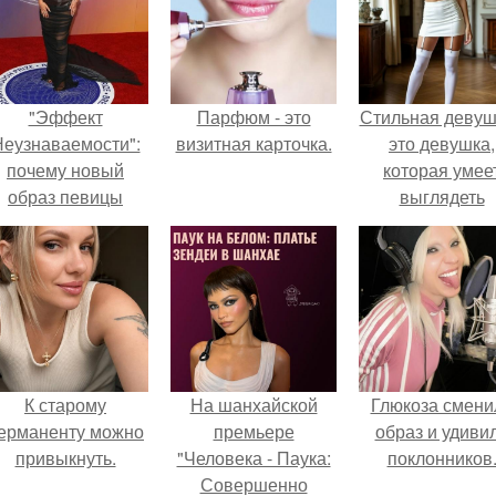
"Эффект
Парфюм - это
Стильная девуш
еузнаваемости":
визитная карточка.
это девушка,
почему новый
которая умее
образ певицы
выглядеть
вызвал споры о
привлекательн
гранях
элегантно в лю
возможного?
ситуации.
К старому
На шанхайской
Глюкоза смени
ерманенту можно
премьере
образ и удиви
привыкнуть.
"Человека - Паука:
поклонников
Совершенно