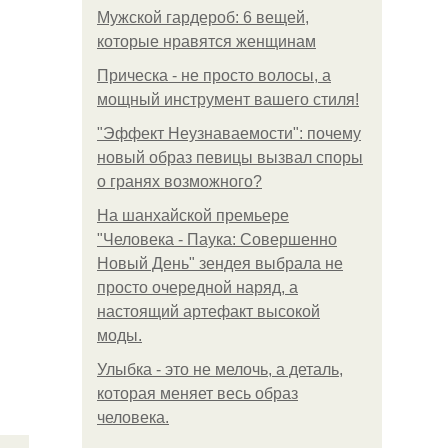
Мужской гардероб: 6 вещей,
которые нравятся женщинам
Прическа - не просто волосы, а
мощный инструмент вашего стиля!
"Эффект Неузнаваемости": почему
новый образ певицы вызвал споры
о гранях возможного?
На шанхайской премьере
"Человека - Паука: Совершенно
Новый День" зендея выбрала не
просто очередной наряд, а
настоящий артефакт высокой
моды.
Улыбка - это не мелочь, а деталь,
которая меняет весь образ
человека.