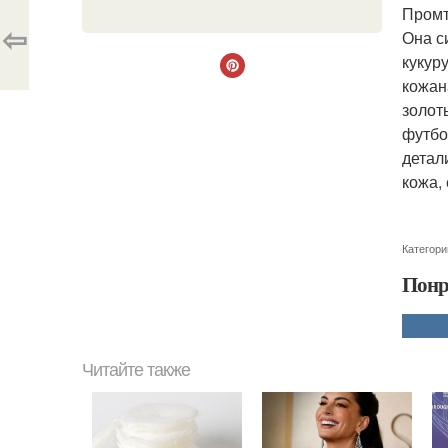
Промт
⇦
Она с
кукур
кожан
золот
футбо
детал
кожа,
Категори
Понр
Читайте также