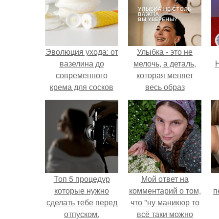
Эволюция ухода: от
Улыбка - это не
вазелина до
мелочь, а деталь,
Н
современного
которая меняет
крема для сосков
весь образ
человека.
Топ 5 процедур
Мой ответ на
которые нужно
комментарий о том,
п
сделать тебе перед
что "ну маникюр то
отпуском.
всё таки можно