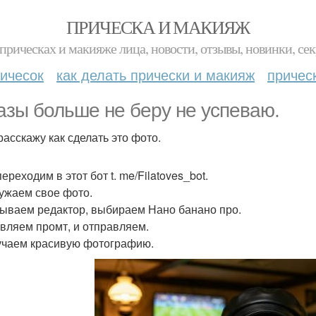
ПРИЧЕСКА И МАКИЯЖ
прическах и макияже лица, новости, отзывы, новинки, сек
ичесок
как делать прически и макияж
причес
азы больше не беру не успеваю.
расскажу как сделать это фото.
ереходим в этот бот t. me/Filatoves_bot.
ружаем свое фото.
рываем редактор, выбираем Нано банано про.
авляем промт, и отправляем.
учаем красивую фотографию.