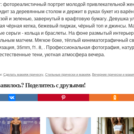
: фотореалистичный портрет молодой привлекательной же
идит за деревянным столом и держит в руках букет из вар
узой и зеленью, завернутый в крафтовую бумагу. Девушка ул
ая чёрная кепка, бежевый пиджак, чёрный топ и джинсы. Мак
ые серьги - кольца и браслеты. На фоне размытый интерьер
льным матчем. Мягкое боке, тёплый кинематографичный све
изация, 35mm, f1. 8, . Профессиональная фотография, натура
 естественные тени, уютная атмосфера вечера.
и:
Сделать макияж прическу
,
Стильные прически и макияж
,
Вечерние прически и маки
авилось? Поделитесь с друзьями!