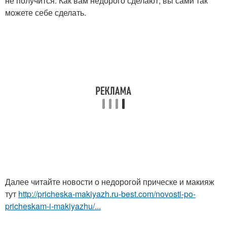
не получится. Как вам недорого сделают, вы сами так
можете себе сделать.
Далее читайте новости о недорогой прическе и макияж
тут
http://pricheska-makiyazh.ru-best.com/novosti-po-
pricheskam-i-makiyazhu/...