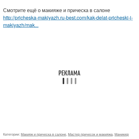
Смотрите ещё о макияже и прическа в салоне
http://pricheska-makiyazh.ru-best.com/kak-delat-pricheski-i-
makiyazh/mak...
Категории:
Макияж и прическа в салоне
,
Мастер причесок и макияжа
,
Маникюр