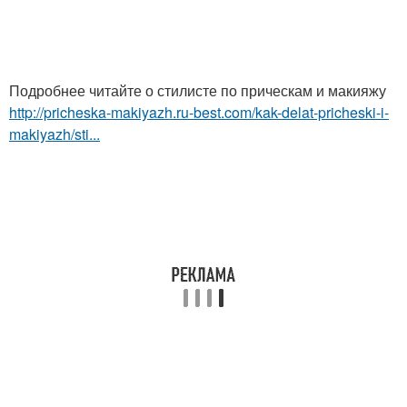
Подробнее читайте о стилисте по прическам и макияжу
http://pricheska-makiyazh.ru-best.com/kak-delat-pricheski-i-
makiyazh/sti...