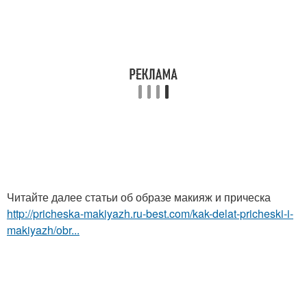
Читайте далее статьи об образе макияж и прическа
http://pricheska-makiyazh.ru-best.com/kak-delat-pricheski-i-
makiyazh/obr...