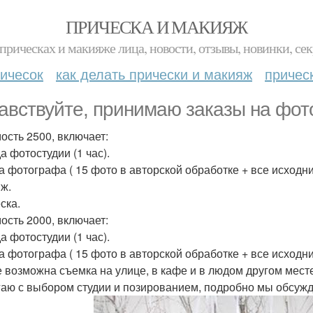
ПРИЧЕСКА И МАКИЯЖ
прическах и макияже лица, новости, отзывы, новинки, сек
ичесок
как делать прически и макияж
причес
авствуйте, принимаю заказы на фо
ость 2500, включает:
а фотостудии (1 час).
а фотографа ( 15 фото в авторской обработке + все исходни
ж.
ска.
ость 2000, включает:
а фотостудии (1 час).
а фотографа ( 15 фото в авторской обработке + все исходни
е возможна съемка на улице, в кафе и в людом другом мест
аю с выбором студии и позированием, подробно мы обсужд