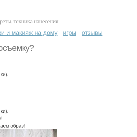
реты, техника нанесения
ки и макияж на дому
игры
отзывы
тосъемку?
ки).
ки).
е!
аем образ!